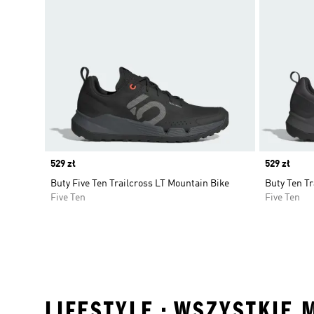
Price
529 zł
Price
529 zł
Buty Five Ten Trailcross LT Mountain Bike
Buty Ten Tr
Five Ten
Five Ten
LIFESTYLE • WSZYSTKIE 