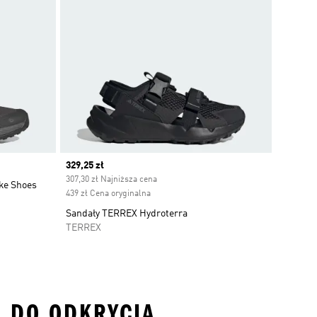
Current price
329,25 zł
307,30 zł Najniższa cena
ike Shoes
439 zł Cena oryginalna
Sandały TERREX Hydroterra
TERREX
J DO ODKRYCIA