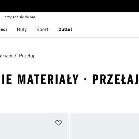
przyłącz się do nas
ieci
Buty
Sport
Outlet
eriały
Przełaj
KIE MATERIAŁY · PRZEŁA
 życzeń
Dodaj do listy życzeń