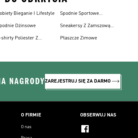
obiety Bieganie I Lifestyle
Spodnie Sportowe
Poliester Z Recyklingu
podnie Dżinsowe
Sneakersy Z Zamszową
Cholewką
-shirty Poliester Z
Płaszcze Zimowe
ecyklingu
NA NAGRODY
ZAREJESTRUJ SIĘ ZA DARMO
O FIRMIE
OBSERWUJ NAS
O nas
Praca