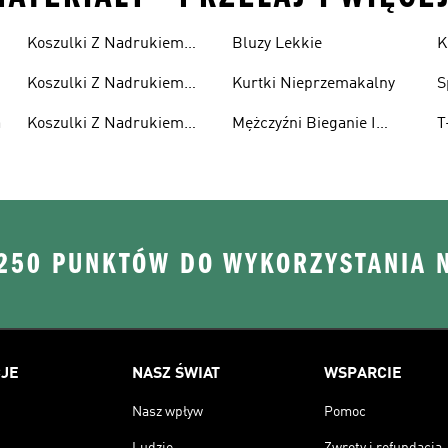
Koszulki Z Nadrukiem
Bluzy Lekkie
K
Męskie
Koszulki Z Nadrukiem
Kurtki Nieprzemakalny
S
Damska
a
Koszulki Z Nadrukiem
Mężczyźni Bieganie I
T
Dzieci
Lifestyle
R
 250 PUNKTÓW DO WYKORZYSTANIA 
JE
NASZ ŚWIAT
WSPARCIE
Nasz wpływ
Pomoc
Ludzie
Zwroty i refundacja