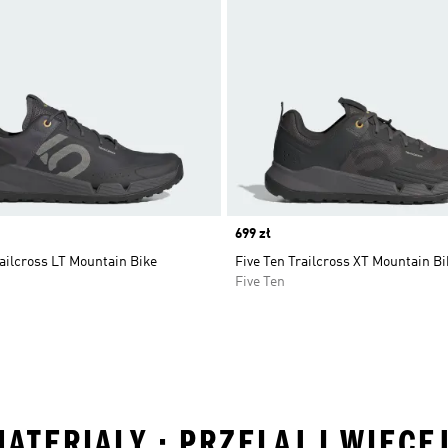
Price
699 zł
ailcross LT Mountain Bike
Five Ten Trailcross XT Mountain B
Five Ten
MATERIALY • PRZELAJ I WIĘCE