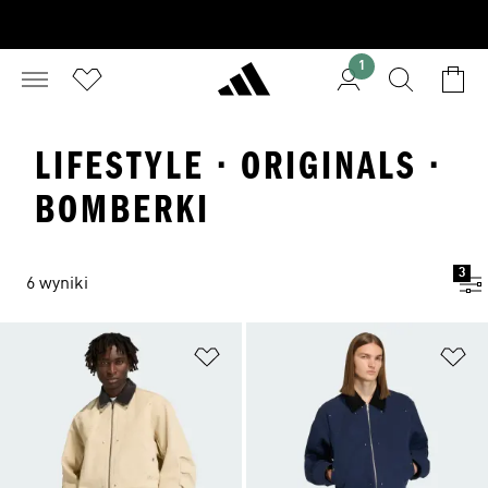
1
LIFESTYLE · ORIGINALS ·
BOMBERKI
3
6 wyniki
Dodaj do listy życzeń
Do