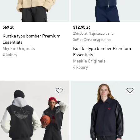
Price
569 zł
Current price
312,95 zł
256,05 zł Najniższa cena
Kurtka typu bomber Premium
569 zł Cena oryginalna
Essentials
Męskie Originals
Kurtka typu bomber Premium
4 kolory
Essentials
Męskie Originals
4 kolory
Dodaj do listy życzeń
Do