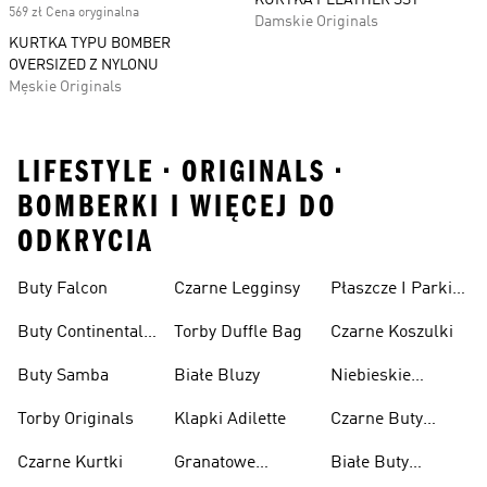
KURTKA PLEATHER SST
569 zł Cena oryginalna
Damskie Originals
KURTKA TYPU BOMBER
OVERSIZED Z NYLONU
Męskie Originals
LIFESTYLE • ORIGINALS •
BOMBERKI I WIĘCEJ DO
ODKRYCIA
Buty Falcon
Czarne Legginsy
Płaszcze I Parki
Originals
Buty Continental
Torby Duffle Bag
Czarne Koszulki
80
Buty Samba
Białe Bluzy
Niebieskie
Koszulki Polo
Torby Originals
Klapki Adilette
Czarne Buty
Superstar
Czarne Kurtki
Granatowe
Białe Buty