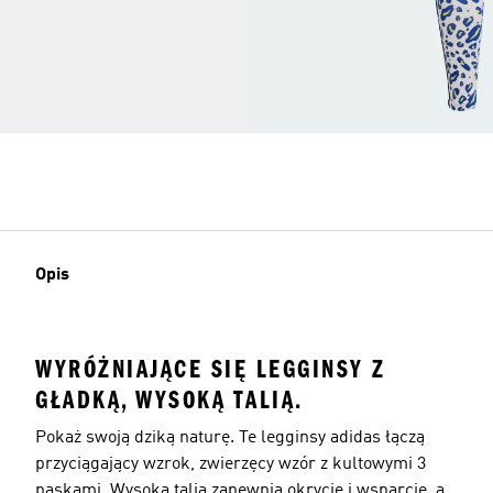
Opis
WYRÓŻNIAJĄCE SIĘ LEGGINSY Z
GŁADKĄ, WYSOKĄ TALIĄ.
Pokaż swoją dziką naturę. Te legginsy adidas łączą
przyciągający wzrok, zwierzęcy wzór z kultowymi 3
paskami. Wysoka talia zapewnia okrycie i wsparcie, a