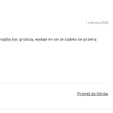
1 czerwca 2026
oglby byc grubszy, wydaje mi sie ze szybko sie przetrą
Przejdź do filtrów