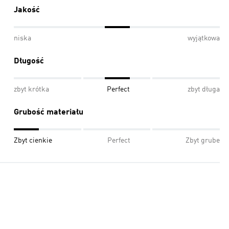
Jakość
niska
wyjątkowa
Długość
zbyt krótka
Perfect
zbyt długa
Grubość materiału
Zbyt cienkie
Perfect
Zbyt grube