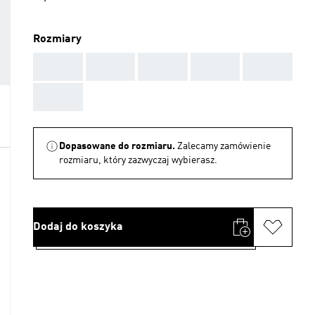
Rozmiary
AAA
AAA
AAA
AAA
AAA
AAA
Dopasowane do rozmiaru.
Zalecamy zamówienie
rozmiaru, który zazwyczaj wybierasz.
Dodaj do koszyka