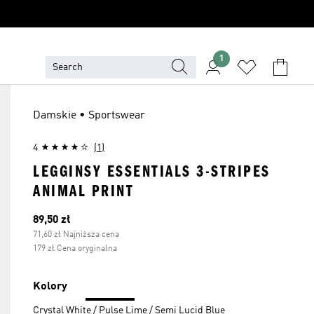
1
Damskie • Sportswear
4
(1)
LEGGINSY ESSENTIALS 3-STRIPES
ANIMAL PRINT
Bieżąca cena
89,50 zł
71,60 zł Najniższa cena
179 zł Cena oryginalna
Kolory
Crystal White / Pulse Lime / Semi Lucid Blue