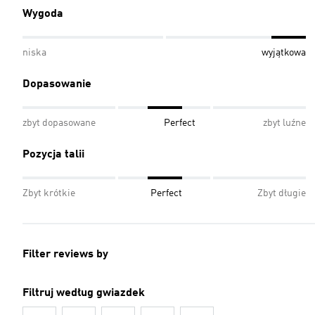
Wygoda
niska
wyjątkowa
Dopasowanie
zbyt dopasowane
Perfect
zbyt luźne
Pozycja talii
Zbyt krótkie
Perfect
Zbyt długie
Filter reviews by
Filtruj według gwiazdek