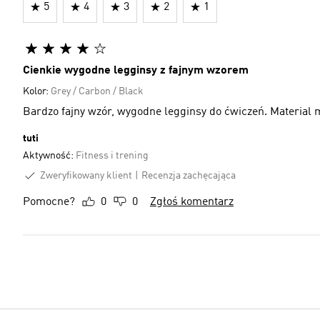
5
4
3
2
1
Cienkie wygodne legginsy z fajnym wzorem
Kolor:
Grey / Carbon / Black
Bardzo fajny wzór, wygodne legginsy do ćwiczeń. Material m
tuti
Aktywność:
Fitness i trening
Zweryfikowany klient
Recenzja zachęcająca
Pomocne?
0
0
Zgłoś komentarz