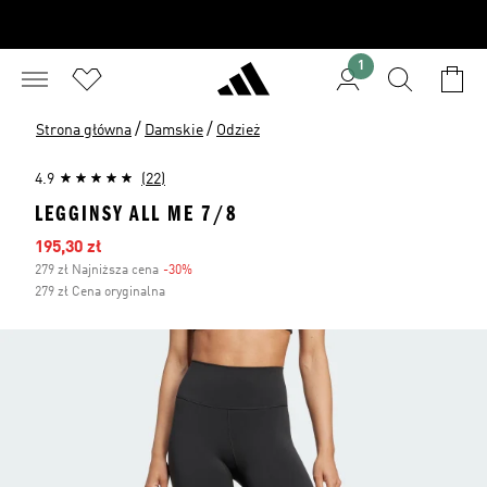
1
/
/
Strona główna
Damskie
Odzież
4.9
(22)
LEGGINSY ALL ME 7/8
Ceny na wyprzedaży
195,30 zł
279 zł Najniższa cena
-30%
Zniżka
279 zł Cena oryginalna