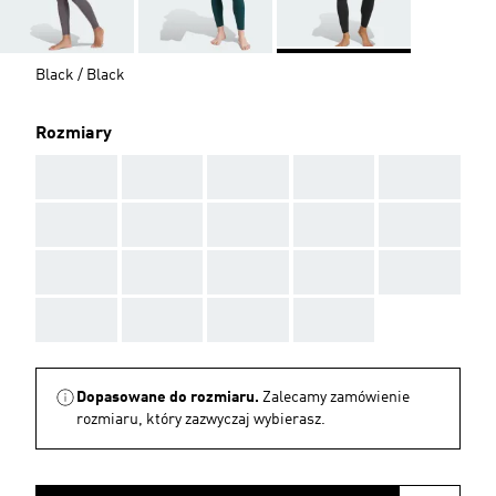
Black / Black
Rozmiary
AAA
AAA
AAA
AAA
AAA
AAA
AAA
AAA
AAA
AAA
AAA
AAA
AAA
AAA
AAA
AAA
AAA
AAA
AAA
Dopasowane do rozmiaru.
Zalecamy zamówienie
rozmiaru, który zazwyczaj wybierasz.