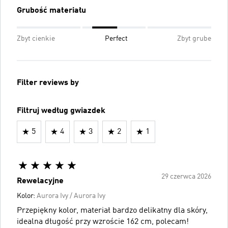
Grubość materiału
Zbyt cienkie
Perfect
Zbyt grube
Filter reviews by
Filtruj według gwiazdek
5
4
3
2
1
29 czerwca 2026
Rewelacyjne
Kolor:
Aurora Ivy / Aurora Ivy
Przepiękny kolor, materiał bardzo delikatny dla skóry,
idealna długość przy wzroście 162 cm, polecam!