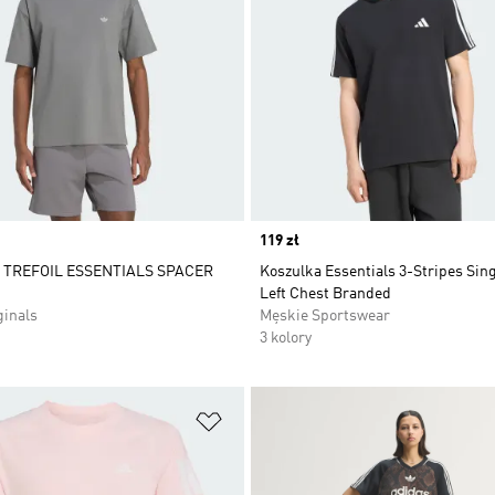
Price
119 zł
TREFOIL ESSENTIALS SPACER
Koszulka Essentials 3-Stripes Sing
Left Chest Branded
ginals
Męskie Sportswear
3 kolory
 życzeń
Dodaj do listy życzeń