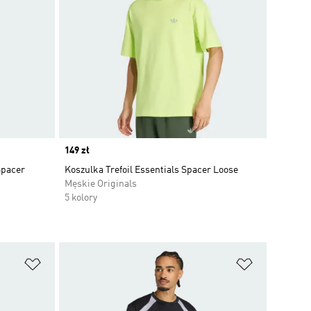
Price
149 zł
Spacer
Koszulka Trefoil Essentials Spacer Loose
Męskie Originals
5 kolory
Dodaj do listy życzeń
Dodaj do li