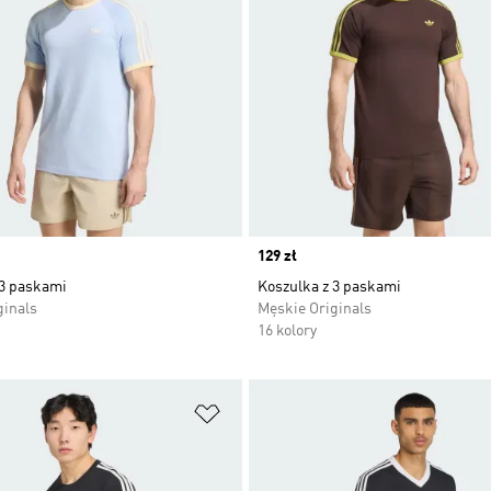
Price
129 zł
 3 paskami
Koszulka z 3 paskami
ginals
Męskie Originals
16 kolory
 życzeń
Dodaj do listy życzeń