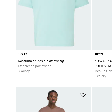
Price
109 zł
Price
109 zł
Koszulka adidas dla dziewcząt
KOSZULKA 
Dziecięce Sportswear
POLIESTR
3 kolory
Męskie Ori
6 kolory
Dodaj do listy