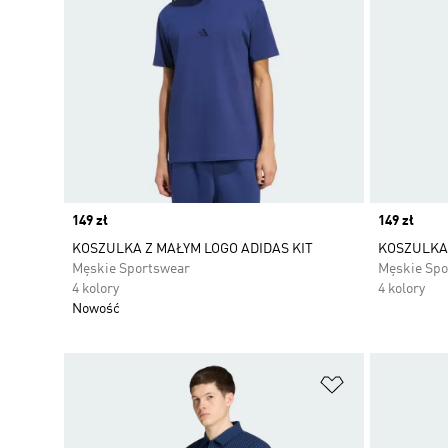
Price
149 zł
Price
149 zł
KOSZULKA Z MAŁYM LOGO ADIDAS KIT
KOSZULKA 
Męskie Sportswear
Męskie Spo
4 kolory
4 kolory
Nowość
Dodaj do listy