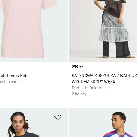
Price
279 zł
lub Tennis Kids
SATYNOWA KOSZULKA Z NADRU
Performance
WZOREM SKÓRY WĘŻA
Damskie Originals
2 kolory
 życzeń
Dodaj do listy życzeń