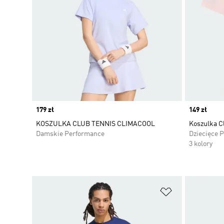
Price
179 zł
Price
149 zł
KOSZULKA CLUB TENNIS CLIMACOOL
Koszulka C
Damskie Performance
Dziecięce 
3 kolory
Dodaj do listy