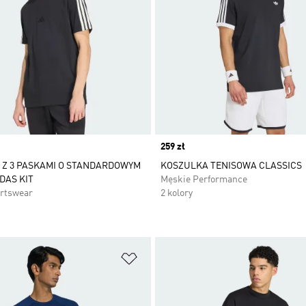
Price
259 zł
 Z 3 PASKAMI O STANDARDOWYM
KOSZULKA TENISOWA CLASSICS
DAS KIT
Męskie Performance
rtswear
2 kolory
 życzeń
Dodaj do listy życzeń