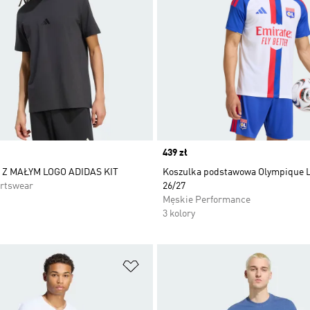
Price
439 zł
Z MAŁYM LOGO ADIDAS KIT
Koszulka podstawowa Olympique L
rtswear
26/27
Męskie Performance
3 kolory
 życzeń
Dodaj do listy życzeń