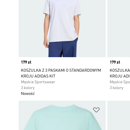
Price
179 zł
Price
179 zł
KOSZULKA Z 3 PASKAMI O STANDARDOWYM
KOSZULKA
KROJU ADIDAS KIT
KROJU ADI
Męskie Sportswear
Męskie Spo
3 kolory
3 kolory
Nowość
Dodaj do listy