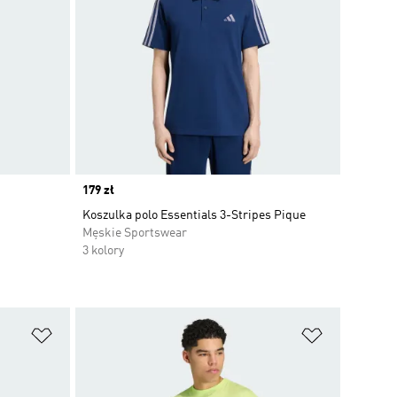
Price
179 zł
Koszulka polo Essentials 3-Stripes Pique
Męskie Sportswear
3 kolory
Dodaj do listy życzeń
Dodaj do li