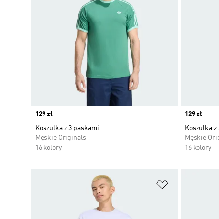
Price
129 zł
Price
129 zł
Koszulka z 3 paskami
Koszulka z
Męskie Originals
Męskie Ori
16 kolory
16 kolory
Dodaj do listy