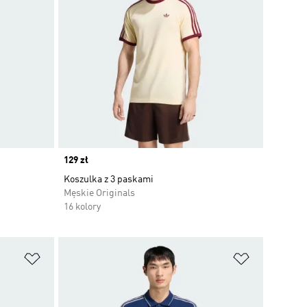
Price
129 zł
Koszulka z 3 paskami
Męskie Originals
16 kolory
Dodaj do listy życzeń
Dodaj do li