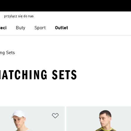
przyłącz się do nas
ieci
Buty
Sport
Outlet
ng Sets
MATCHING SETS
 życzeń
Dodaj do listy życzeń