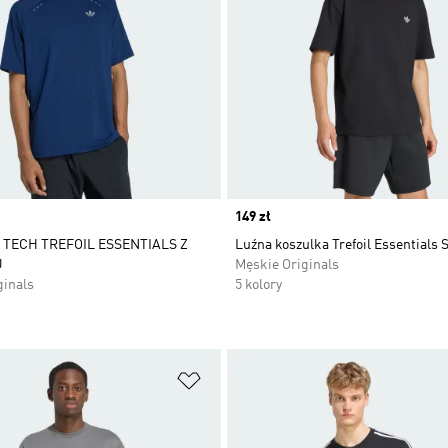
Price
149 zł
TECH TREFOIL ESSENTIALS Z
Luźna koszulka Trefoil Essentials 
U
Męskie Originals
ginals
5 kolory
 życzeń
Dodaj do listy życzeń