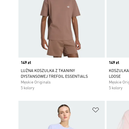
Price
149 zł
Price
149 zł
LUŹNA KOSZULKA Z TKANINY
KOSZULKA 
DYSTANSOWEJ TREFOIL ESSENTIALS
LOOSE
Męskie Originals
Męskie Ori
5 kolory
5 kolory
Dodaj do listy