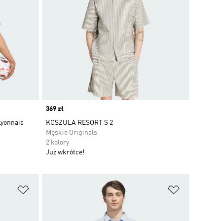
Price
369 zł
yonnais
KOSZULA RESORT S 2
Męskie Originals
2 kolory
Już wkrótce!
Dodaj do listy życzeń
Dodaj do li