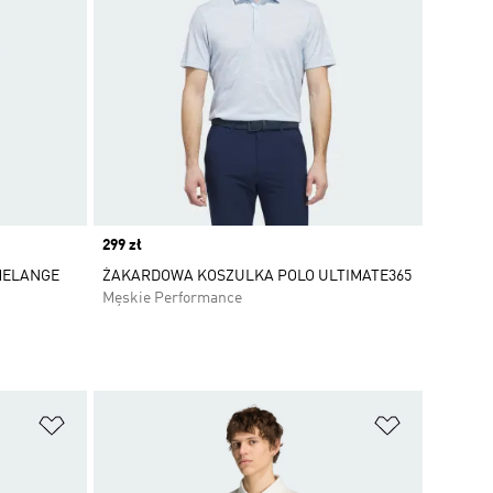
Price
299 zł
MELANGE
ŻAKARDOWA KOSZULKA POLO ULTIMATE365
Męskie Performance
Dodaj do listy życzeń
Dodaj do li