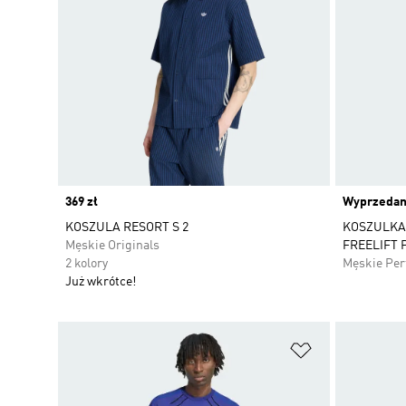
Price
369 zł
Wyprzeda
KOSZULA RESORT S 2
KOSZULKA 
Męskie Originals
FREELIFT 
2 kolory
Męskie Pe
Już wkrótce!
Dodaj do listy