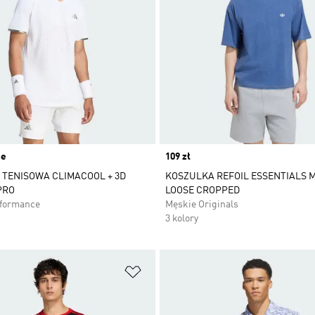
ne
Price
109 zł
TENISOWA CLIMACOOL + 3D
KOSZULKA REFOIL ESSENTIALS 
PRO
LOOSE CROPPED
rformance
Męskie Originals
3 kolory
 życzeń
Dodaj do listy życzeń