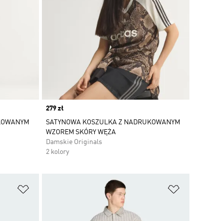
Price
279 zł
KOWANYM
SATYNOWA KOSZULKA Z NADRUKOWANYM
WZOREM SKÓRY WĘŻA
Damskie Originals
2 kolory
Dodaj do listy życzeń
Dodaj do li