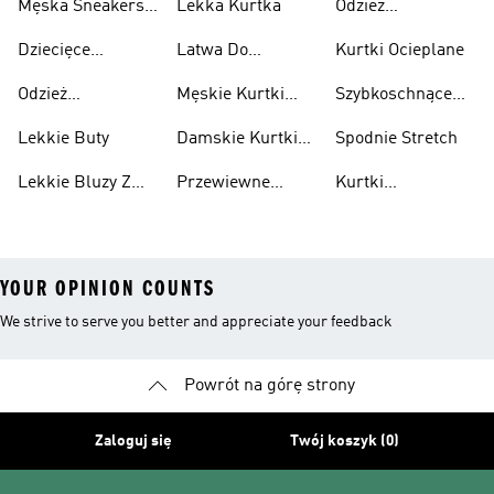
Męska Sneakersy
Lekka Kurtka
Odzież
Przewiewne
Przewiewne
Odblaskowa
Dziecięce
Latwa Do
Kurtki Ocieplane
Sneakersy
Spakowania
Odzież
Męskie Kurtki
Szybkoschnące
Przewiewne
Kurtki
Przeciwdeszczowa
Wodoodporne
Koszulki
Lekkie Buty
Damskie Kurtki
Spodnie Stretch
Wodoodporne
Lekkie Bluzy Z
Przewiewne
Kurtki
Kapturem
Skarpetki
Nieprzemakalny
YOUR OPINION COUNTS
We strive to serve you better and appreciate your feedback
Powrót na górę strony
Zaloguj się
Twój koszyk (0)