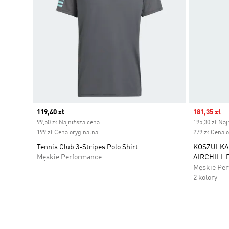
Current price
119,40 zł
Sale price
181,35 zł
99,50 zł Najniższa cena
195,30 zł Naj
199 zł Cena oryginalna
279 zł Cena 
Tennis Club 3-Stripes Polo Shirt
KOSZULKA
Męskie Performance
AIRCHILL 
Męskie Pe
2 kolory