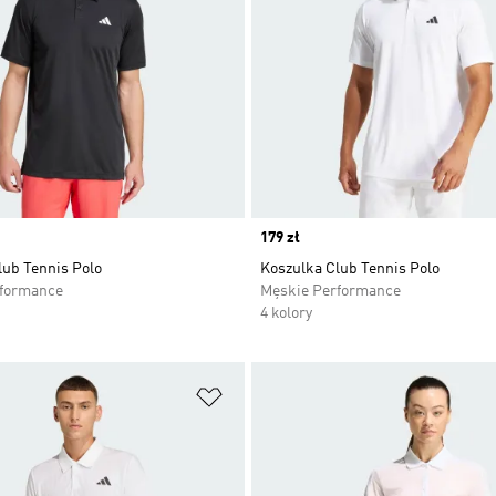
Price
179 zł
lub Tennis Polo
Koszulka Club Tennis Polo
rformance
Męskie Performance
4 kolory
 życzeń
Dodaj do listy życzeń