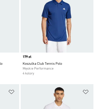
Price
179 zł
lo
Koszulka Club Tennis Polo
Męskie Performance
4 kolory
Dodaj do listy życzeń
Dodaj do li