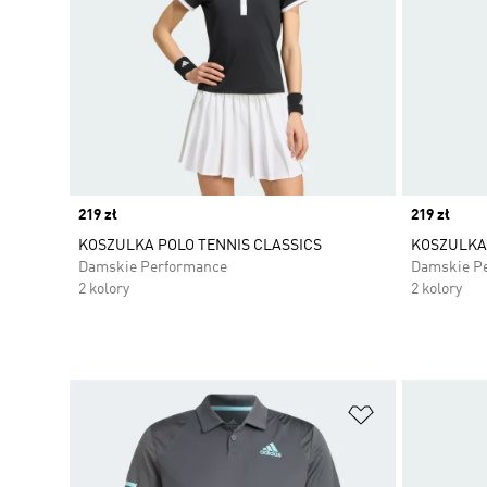
Price
219 zł
Price
219 zł
KOSZULKA POLO TENNIS CLASSICS
KOSZULKA 
Damskie Performance
Damskie P
2 kolory
2 kolory
Dodaj do listy