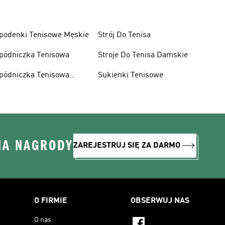
podenki Tenisowe Męskie
Strój Do Tenisa
pódniczka Tenisowa
Stroje Do Tenisa Damskie
pódniczka Tenisowa
Sukienki Tenisowe
zarna
NA NAGRODY
ZAREJESTRUJ SIĘ ZA DARMO
O FIRMIE
OBSERWUJ NAS
O nas