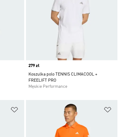
Price
279 zł
Koszulka polo TENNIS CLIMACOOL +
FREELIFT PRO
Męskie Performance
Dodaj do listy życzeń
Dodaj do li