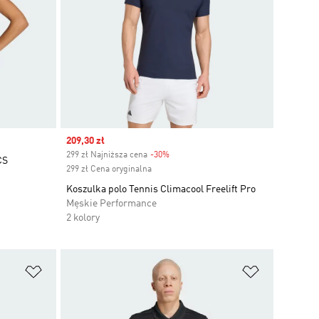
Sale price
209,30 zł
299 zł Najniższa cena
-30%
Discount
CS
299 zł Cena oryginalna
Koszulka polo Tennis Climacool Freelift Pro
Męskie Performance
2 kolory
Dodaj do listy życzeń
Dodaj do li