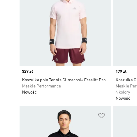
Price
329 zł
Price
179 zł
Koszulka polo Tennis Climacool+ Freelift Pro
Koszulka C
Męskie Performance
Męskie Pe
Nowość
4 kolory
Nowość
Dodaj do listy