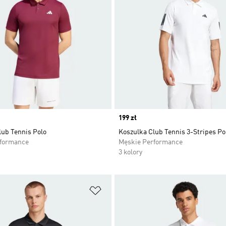
Price
199 zł
lub Tennis Polo
Koszulka Club Tennis 3-Stripes Po
rformance
Męskie Performance
3 kolory
 życzeń
Dodaj do listy życzeń