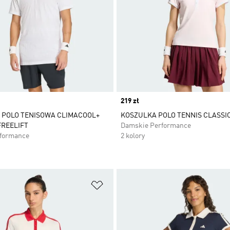
Price
219 zł
 POLO TENISOWA CLIMACOOL+
KOSZULKA POLO TENNIS CLASSI
FREELIFT
Damskie Performance
rformance
2 kolory
 życzeń
Dodaj do listy życzeń