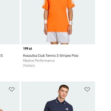
Price
199 zł
CS
Koszulka Club Tennis 3-Stripes Polo
Męskie Performance
3 kolory
Dodaj do listy życzeń
Dodaj do li