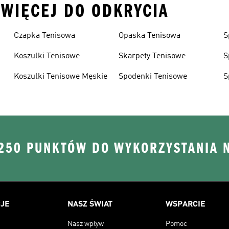
I WIĘCEJ DO ODKRYCIA
Czapka Tenisowa
Opaska Tenisowa
S
Koszulki Tenisowe
Skarpety Tenisowe
S
Koszulki Tenisowe Męskie
Spodenki Tenisowe
S
C
 250 PUNKTÓW DO WYKORZYSTANIA 
JE
NASZ ŚWIAT
WSPARCIE
Nasz wpływ
Pomoc