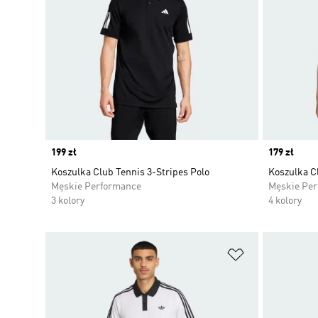
Price
199 zł
Price
179 zł
Koszulka Club Tennis 3-Stripes Polo
Koszulka C
Męskie Performance
Męskie Pe
3 kolory
4 kolory
Dodaj do listy