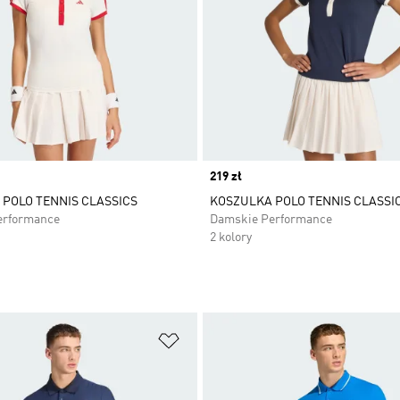
Price
219 zł
POLO TENNIS CLASSICS
KOSZULKA POLO TENNIS CLASSI
erformance
Damskie Performance
2 kolory
 życzeń
Dodaj do listy życzeń