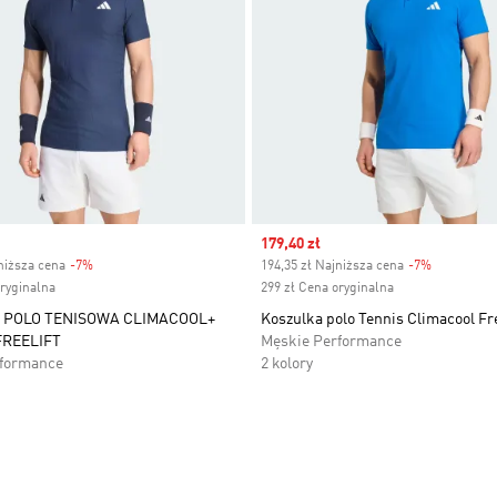
Sale price
179,40 zł
niższa cena
-7%
Discount
194,35 zł Najniższa cena
-7%
Discount
oryginalna
299 zł Cena oryginalna
 POLO TENISOWA CLIMACOOL+
Koszulka polo Tennis Climacool Fre
FREELIFT
Męskie Performance
rformance
2 kolory