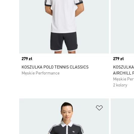
Price
279 zł
Price
279 zł
KOSZULKA POLO TENNIS CLASSICS
KOSZULKA
Męskie Performance
AIRCHILL 
Męskie Pe
2 kolory
Dodaj do listy