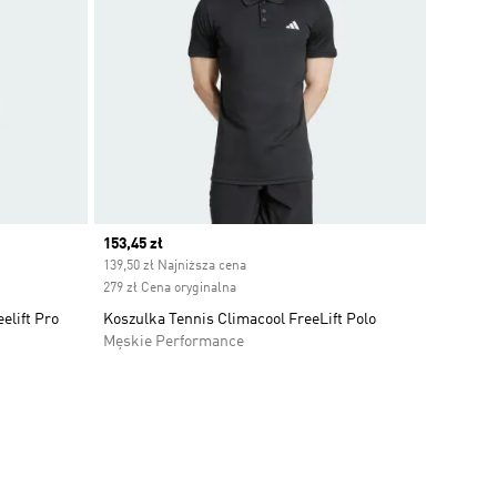
Current price
153,45 zł
139,50 zł Najniższa cena
279 zł Cena oryginalna
elift Pro
Koszulka Tennis Climacool FreeLift Polo
Męskie Performance