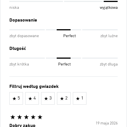
niska
wyjątkowa
Dopasowanie
zbyt dopasowane
Perfect
zbyt luźne
Długość
zbyt krótka
Perfect
zbyt długa
Filtruj według gwiazdek
5
4
3
2
1
19 maja 2026
Dobry zakup