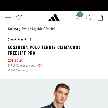
1
/
/
Strona główna
Męskie
Odzież
5
(1)
KOSZULKA POLO TENNIS CLIMACOOL
FREELIFT PRO
Ceny na wyprzedaży
209,30 zł
299 zł Najniższa cena
-30%
Zniżka
299 zł Cena oryginalna