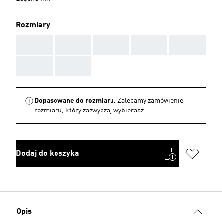
Rozmiary
AAA
AAA
AAA
AAA
AAA
AAA
AAA
Dopasowane do rozmiaru.
Zalecamy zamówienie
rozmiaru, który zazwyczaj wybierasz.
Dodaj do koszyka
Opis