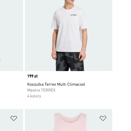
Price
199 zł
Koszulka Terrex Multi Climacool
Męskie TERREX
4 kolory
Dodaj do listy życzeń
Dodaj do li