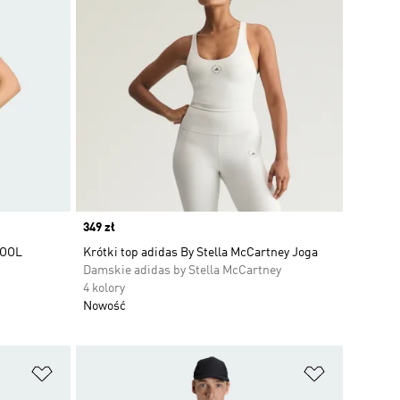
Price
349 zł
COOL
Krótki top adidas By Stella McCartney Joga
Damskie adidas by Stella McCartney
4 kolory
Nowość
Dodaj do listy życzeń
Dodaj do li