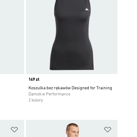
Price
149 zł
Koszulka bez rękawów Designed for Training
Damskie Performance
2 kolory
Dodaj do listy życzeń
Dodaj do li