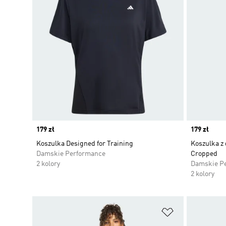
Price
179 zł
Price
179 zł
Koszulka Designed for Training
Koszulka z
Damskie Performance
Cropped
2 kolory
Damskie P
2 kolory
Dodaj do listy