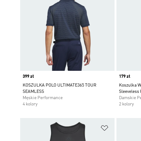
Price
399 zł
Price
179 zł
KOSZULKA POLO ULTIMATE365 TOUR
Koszulka W
SEAMLESS
Sleeveless 
Męskie Performance
Damskie P
4 kolory
2 kolory
Dodaj do listy