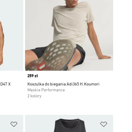
Price
259 zł
 D4T X
Koszulka do biegania Adi365 H.Koumori
Męskie Performance
2 kolory
Dodaj do listy życzeń
Dodaj do li