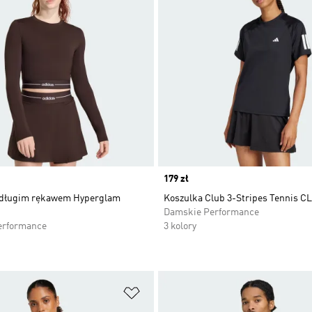
Price
179 zł
 długim rękawem Hyperglam
Koszulka Club 3-Stripes Tennis 
Damskie Performance
erformance
3 kolory
 życzeń
Dodaj do listy życzeń