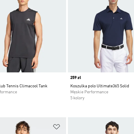
Price
259 zł
lub Tennis Climacool Tank
Koszulka polo Ultimate365 Solid
rformance
Męskie Performance
5 kolory
 życzeń
Dodaj do listy życzeń