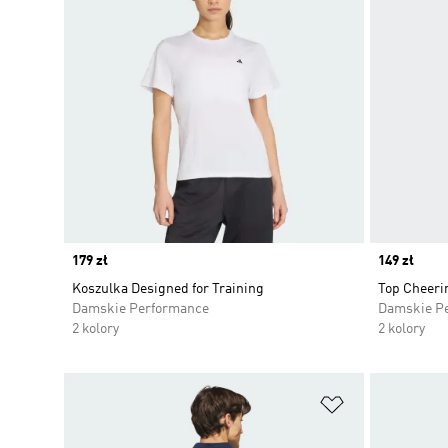
Price
179 zł
Price
149 zł
Koszulka Designed for Training
Top Cheeri
Damskie Performance
Damskie P
2 kolory
2 kolory
Dodaj do listy