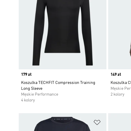
Price
179 zł
Price
149 zł
Koszulka TECHFIT Compression Training
Koszulka C
Long Sleeve
Męskie Pe
Męskie Performance
2 kolory
4 kolory
Dodaj do listy