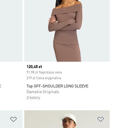
Current price
120,45 zł
91,98 zł Najniższa cena
219 zł Cena oryginalna
E
Top OFF-SHOULDER LONG SLEEVE
Damskie Originals
2 kolory
Dodaj do listy życzeń
Dodaj do li