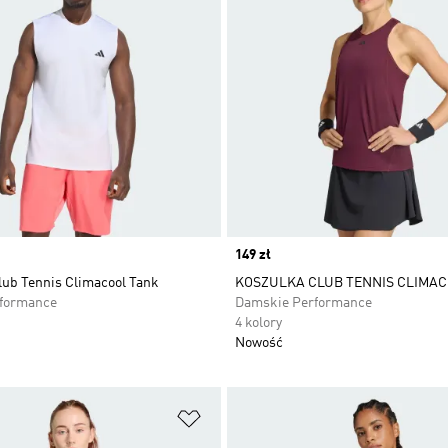
Price
149 zł
lub Tennis Climacool Tank
KOSZULKA CLUB TENNIS CLIMA
rformance
Damskie Performance
4 kolory
Nowość
 życzeń
Dodaj do listy życzeń