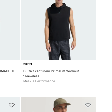
Price
239 zł
CLIMACOOL
Bluza z kapturem PrimeLift Workout
Sleeveless
Męskie Performance
Dodaj do listy życzeń
Dodaj do li