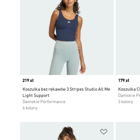
Price
219 zł
Price
179 zł
Koszulka bez rękawów 3 Stripes Studio All Me
Koszulka C
Light Support
Damskie P
Damskie Performance
3 kolory
6 kolory
Dodaj do listy