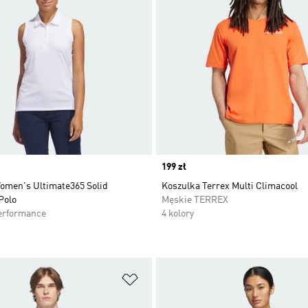
Price
199 zł
omen's Ultimate365 Solid
Koszulka Terrex Multi Climacool
Polo
Męskie TERREX
erformance
4 kolory
 życzeń
Dodaj do listy życzeń