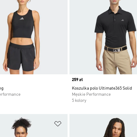
Price
259 zł
ng
Koszulka polo Ultimate365 Solid
erformance
Męskie Performance
5 kolory
 życzeń
Dodaj do listy życzeń