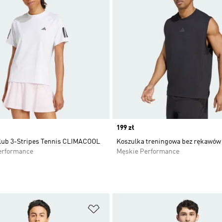
Price
199 zł
lub 3-Stripes Tennis CLIMACOOL
Koszulka treningowa bez rękawów
erformance
Męskie Performance
 życzeń
Dodaj do listy życzeń