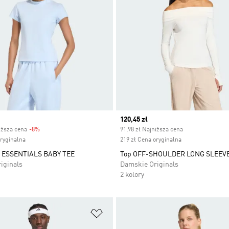
Current price
120,45 zł
iższa cena
-8%
Discount
91,98 zł Najniższa cena
oryginalna
219 zł Cena oryginalna
ESSENTIALS BABY TEE
Top OFF-SHOULDER LONG SLEEV
iginals
Damskie Originals
2 kolory
 życzeń
Dodaj do listy życzeń