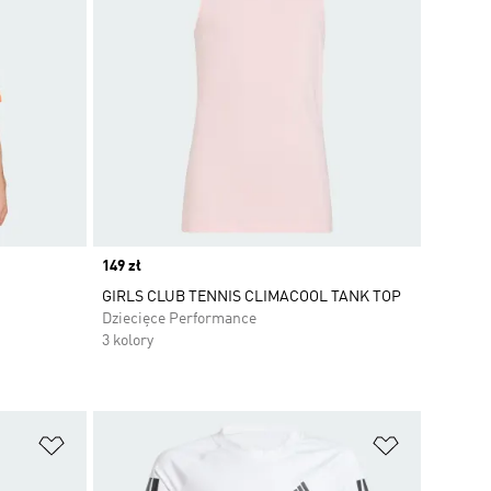
Price
149 zł
GIRLS CLUB TENNIS CLIMACOOL TANK TOP
Dziecięce Performance
3 kolory
Dodaj do listy życzeń
Dodaj do li