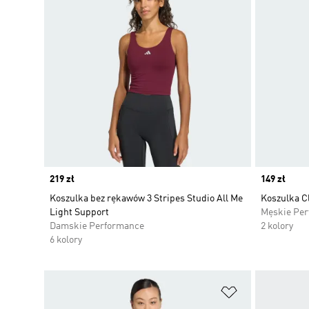
Price
219 zł
Price
149 zł
Koszulka bez rękawów 3 Stripes Studio All Me
Koszulka C
Light Support
Męskie Pe
Damskie Performance
2 kolory
6 kolory
Dodaj do listy