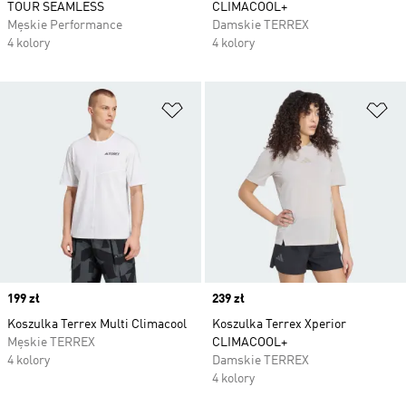
TOUR SEAMLESS
CLIMACOOL+
Męskie Performance
Damskie TERREX
4 kolory
4 kolory
Dodaj do listy życzeń
Do
Price
199 zł
Price
239 zł
Koszulka Terrex Multi Climacool
Koszulka Terrex Xperior
Męskie TERREX
CLIMACOOL+
4 kolory
Damskie TERREX
4 kolory