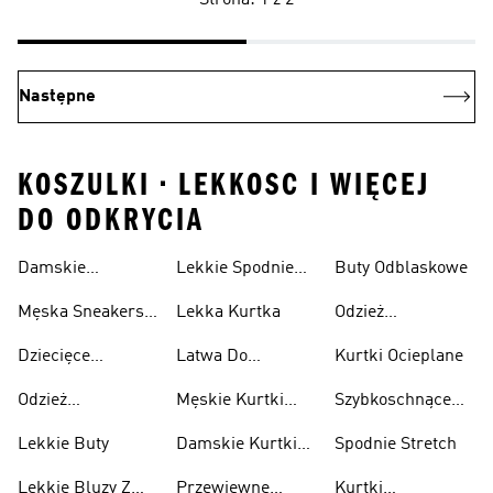
Strona: 1 z 2
Następne
KOSZULKI • LEKKOSC I WIĘCEJ
DO ODKRYCIA
Damskie
Lekkie Spodnie
Buty Odblaskowe
Sneakersy
Sportowe
Męska Sneakersy
Lekka Kurtka
Odzież
Przewiewne
Przewiewne
Odblaskowa
Dziecięce
Latwa Do
Kurtki Ocieplane
Sneakersy
Spakowania
Odzież
Męskie Kurtki
Szybkoschnące
Przewiewne
Kurtki
Przeciwdeszczowa
Wodoodporne
Koszulki
Lekkie Buty
Damskie Kurtki
Spodnie Stretch
Wodoodporne
Lekkie Bluzy Z
Przewiewne
Kurtki