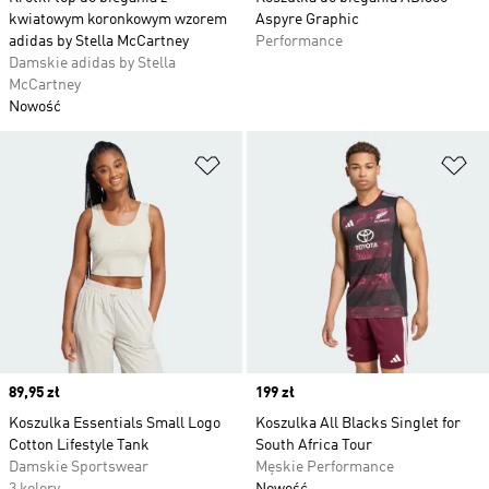
kwiatowym koronkowym wzorem
Aspyre Graphic
adidas by Stella McCartney
Performance
Damskie adidas by Stella
McCartney
Nowość
Dodaj do listy życzeń
Do
Price
89,95 zł
Price
199 zł
Koszulka Essentials Small Logo
Koszulka All Blacks Singlet for
Cotton Lifestyle Tank
South Africa Tour
Damskie Sportswear
Męskie Performance