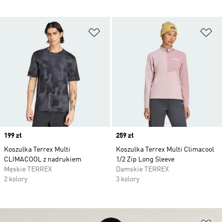
Dodaj do listy życzeń
Do
Price
199 zł
Price
259 zł
Koszulka Terrex Multi
Koszulka Terrex Multi Climacool
CLIMACOOL z nadrukiem
1/2 Zip Long Sleeve
Męskie TERREX
Damskie TERREX
2 kolory
3 kolory
Do