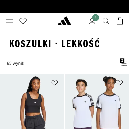
1
KOSZULKI · LEKKOŚĆ
2
83 wyniki
Dodaj do listy życzeń
Do