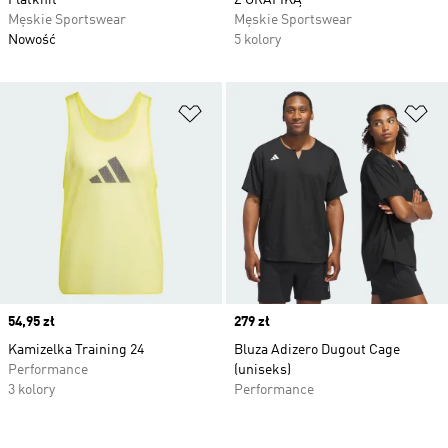
Flatknit
Z GRAFIKĄ
Męskie Sportswear
Męskie Sportswear
Nowość
5 kolory
Dodaj do listy życzeń
Do
Price
54,95 zł
Price
279 zł
Kamizelka Training 24
Bluza Adizero Dugout Cage
Performance
(uniseks)
3 kolory
Performance