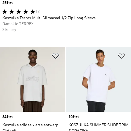
Price
259 zł
(2)
Koszulka Terrex Multi Climacool 1/2 Zip Long Sleeve
Damskie TERREX
3 kolory
Dodaj do listy życzeń
Do
Price
649 zł
Price
109 zł
Koszulka adidas x arte antwerp
KOSZULKA SUMMER SLIDE TRIM