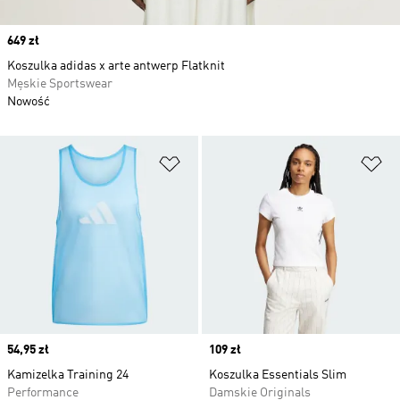
Price
649 zł
Koszulka adidas x arte antwerp Flatknit
Męskie Sportswear
Nowość
Dodaj do listy życzeń
Do
Price
54,95 zł
Price
109 zł
Kamizelka Training 24
Koszulka Essentials Slim
Performance
Damskie Originals