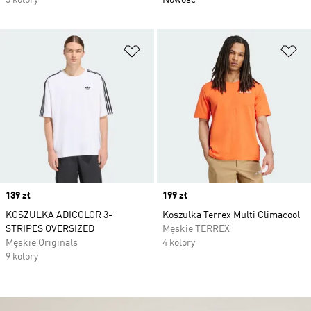
3 kolory
Nowość
Dodaj do listy życzeń
Do
Price
139 zł
Price
199 zł
KOSZULKA ADICOLOR 3-
Koszulka Terrex Multi Climacool
STRIPES OVERSIZED
Męskie TERREX
Męskie Originals
4 kolory
9 kolory