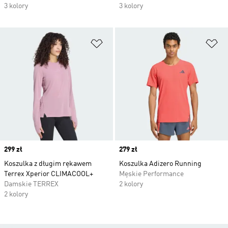
3 kolory
3 kolory
Dodaj do listy życzeń
Do
Price
299 zł
Price
279 zł
Koszulka z długim rękawem
Koszulka Adizero Running
Terrex Xperior CLIMACOOL+
Męskie Performance
Damskie TERREX
2 kolory
2 kolory