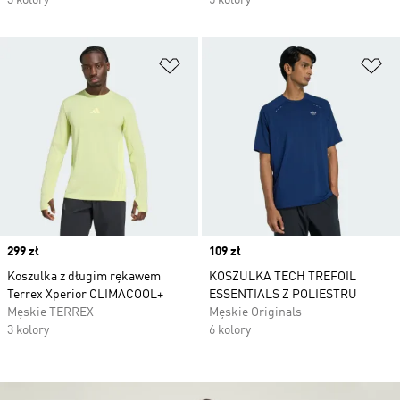
3 kolory
5 kolory
Dodaj do listy życzeń
Do
Price
299 zł
Price
109 zł
Koszulka z długim rękawem
KOSZULKA TECH TREFOIL
Terrex Xperior CLIMACOOL+
ESSENTIALS Z POLIESTRU
Męskie TERREX
Męskie Originals
3 kolory
6 kolory