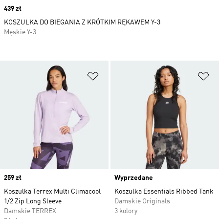
Price
439 zł
KOSZULKA DO BIEGANIA Z KRÓTKIM RĘKAWEM Y-3
Męskie Y-3
Dodaj do listy życzeń
Do
Price
259 zł
Wyprzedane
Koszulka Terrex Multi Climacool
Koszulka Essentials Ribbed Tank
1/2 Zip Long Sleeve
Damskie Originals
Damskie TERREX
3 kolory