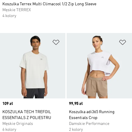
Koszulka Terrex Multi Climacool 1/2 Zip Long Sleeve
Męskie TERREX
4 kolory
Dodaj do listy życzeń
Do
Price
109 zł
Price
99,95 zł
KOSZULKA TECH TREFOIL
Koszulka adi365 Running
ESSENTIALS Z POLIESTRU
Essentials Crop
Męskie Originals
Damskie Performance
6 kolory
2 kolory