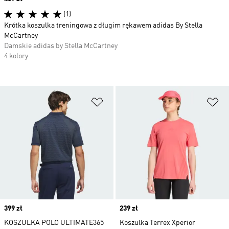
(1)
Krótka koszulka treningowa z długim rękawem adidas By Stella
McCartney
Damskie adidas by Stella McCartney
4 kolory
Dodaj do listy życzeń
Do
Price
399 zł
Price
239 zł
KOSZULKA POLO ULTIMATE365
Koszulka Terrex Xperior