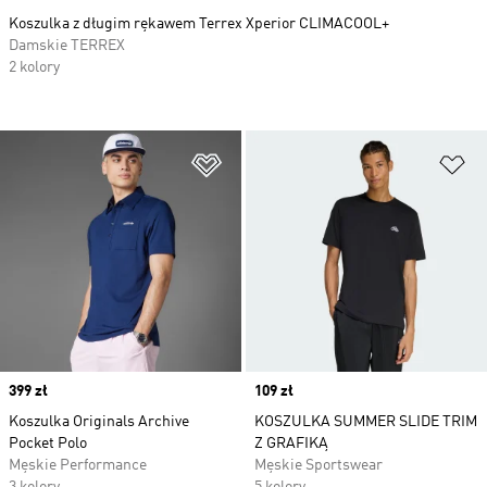
Koszulka z długim rękawem Terrex Xperior CLIMACOOL+
Damskie TERREX
2 kolory
Dodaj do listy życzeń
Do
Price
399 zł
Price
109 zł
Koszulka Originals Archive
KOSZULKA SUMMER SLIDE TRIM
Pocket Polo
Z GRAFIKĄ
Męskie Performance
Męskie Sportswear