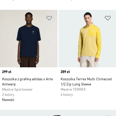
Dodaj do listy życzeń
Do
Price
299 zł
Price
259 zł
Koszulka z grafiką adidas x Arte
Koszulka Terrex Multi Climacool
Antwerp
1/2 Zip Long Sleeve
Męskie Sportswear
Męskie TERREX
2 kolory
4 kolory
Nowość