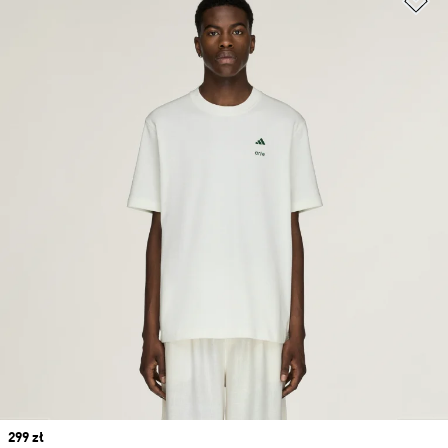
Price
299 zł