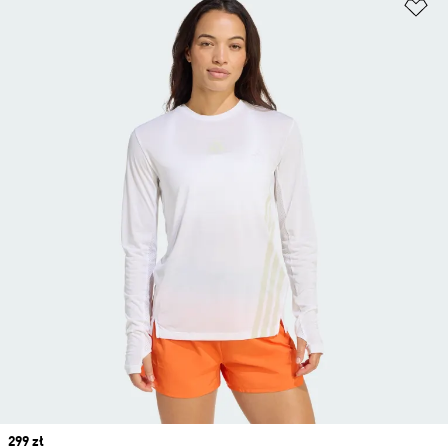
Do
Price
299 zł