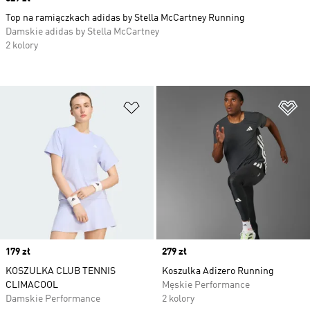
Top na ramiączkach adidas by Stella McCartney Running
Damskie adidas by Stella McCartney
2 kolory
Dodaj do listy życzeń
Do
Price
179 zł
Price
279 zł
KOSZULKA CLUB TENNIS
Koszulka Adizero Running
CLIMACOOL
Męskie Performance
Damskie Performance
2 kolory