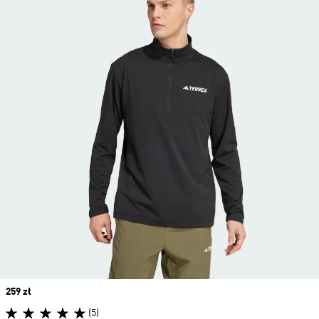
Price
259 zł
(5)