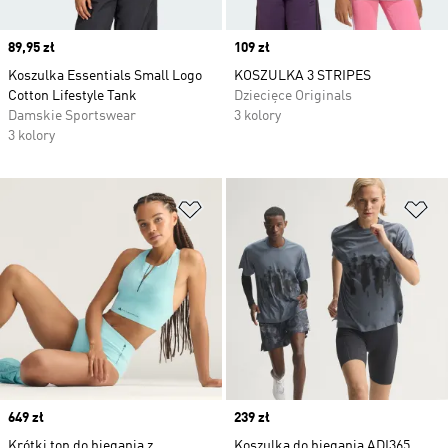
Price
89,95 zł
Price
109 zł
Koszulka Essentials Small Logo
KOSZULKA 3 STRIPES
Cotton Lifestyle Tank
Dziecięce Originals
Damskie Sportswear
3 kolory
3 kolory
Dodaj do listy życzeń
Do
Price
649 zł
Price
239 zł
Krótki top do biegania z
Koszulka do biegania ADI365