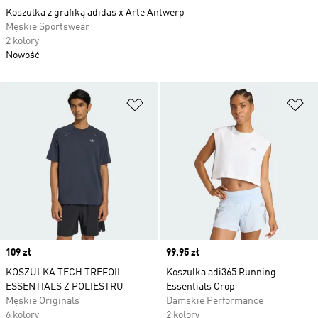
Koszulka z grafiką adidas x Arte Antwerp
Męskie Sportswear
2 kolory
Nowość
Dodaj do listy życzeń
Do
Price
109 zł
Price
99,95 zł
KOSZULKA TECH TREFOIL
Koszulka adi365 Running
ESSENTIALS Z POLIESTRU
Essentials Crop
Męskie Originals
Damskie Performance
6 kolory
2 kolory