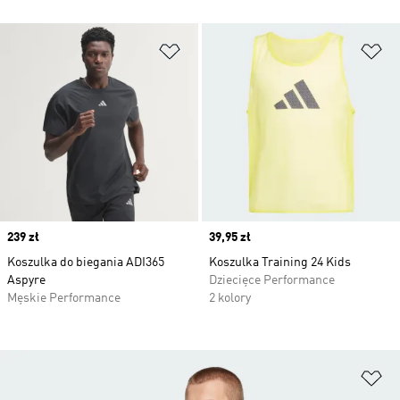
Dodaj do listy życzeń
Do
Price
239 zł
Price
39,95 zł
Koszulka do biegania ADI365
Koszulka Training 24 Kids
Aspyre
Dziecięce Performance
Męskie Performance
2 kolory
Do