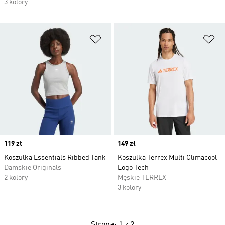
3 kolory
Dodaj do listy życzeń
Do
Price
119 zł
Price
149 zł
Koszulka Essentials Ribbed Tank
Koszulka Terrex Multi Climacool
Damskie Originals
Logo Tech
2 kolory
Męskie TERREX
3 kolory