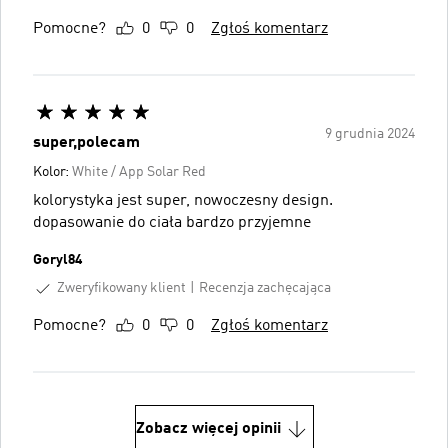
Pomocne?
0
0
Zgłoś komentarz
9 grudnia 2024
super,polecam
Kolor:
White / App Solar Red
kolorystyka jest super, nowoczesny design.
dopasowanie do ciała bardzo przyjemne
Goryl84
Zweryfikowany klient
Recenzja zachęcająca
Pomocne?
0
0
Zgłoś komentarz
Zobacz więcej opinii