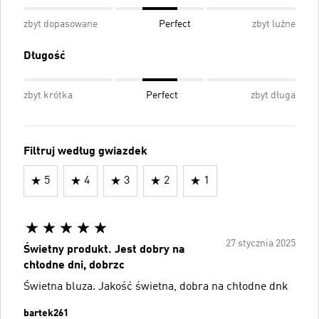
zbyt dopasowane
Perfect
zbyt luźne
Długość
zbyt krótka
Perfect
zbyt długa
Filtruj według gwiazdek
5
4
3
2
1
27 stycznia 2025
Świetny produkt. Jest dobry na
chłodne dni, dobrzc
Świetna bluza. Jakość świetna, dobra na chłodne dnk
bartek261