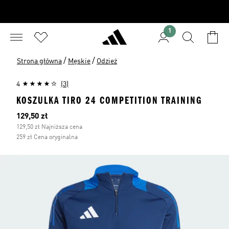
1
/
/
Strona główna
Męskie
Odzież
4
(3)
KOSZULKA TIRO 24 COMPETITION TRAINING
Bieżąca cena
129,50 zł
129,50 zł Najniższa cena
259 zł Cena oryginalna