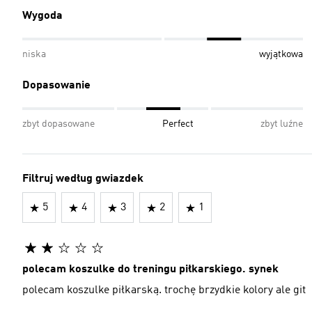
Wygoda
niska
wyjątkowa
Dopasowanie
zbyt dopasowane
Perfect
zbyt luźne
Filtruj według gwiazdek
5
4
3
2
1
polecam koszulke do treningu piłkarskiego. synek
polecam koszulke piłkarską. trochę brzydkie kolory ale git