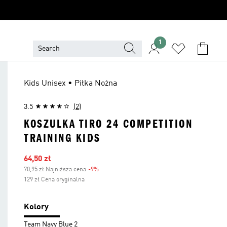
1
Kids Unisex • Piłka Nożna
3.5
(2)
KOSZULKA TIRO 24 COMPETITION
TRAINING KIDS
Ceny na wyprzedaży
64,50 zł
70,95 zł Najniższa cena
-9%
Zniżka
129 zł Cena oryginalna
Kolory
Team Navy Blue 2