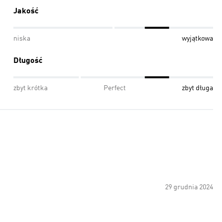
Jakość
niska
wyjątkowa
Długość
zbyt krótka
Perfect
zbyt długa
29 grudnia 2024