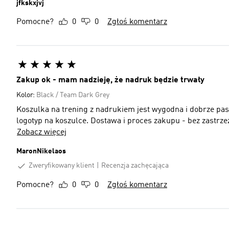
jfkskxjvj
Pomocne?
0
0
Zgłoś komentarz
Zakup ok - mam nadzieję, że nadruk będzie trwały
Kolor:
Black / Team Dark Grey
Koszulka na trening z nadrukiem jest wygodna i dobrze pasu
logotyp na koszulce. Dostawa i proces zakupu - bez zastr
Zobacz więcej
MaronNikelaos
Zweryfikowany klient
Recenzja zachęcająca
Pomocne?
0
0
Zgłoś komentarz