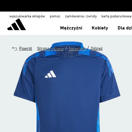
wyszukiwarka sklepów
pomoc
zamówienia i zwroty
karta podarunkowa
Mężczyźni
Kobiety
Dla dz
/
/
Powrót
Strona główna
Dziecięce
Odzież