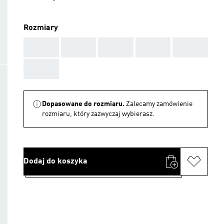
Rozmiary
AAA
AAA
AAA
AAA
AAA
AAA
Dopasowane do rozmiaru.
Zalecamy zamówienie
rozmiaru, który zazwyczaj wybierasz.
Dodaj do koszyka