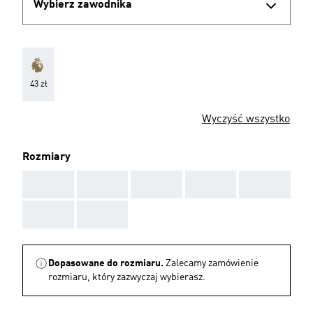
Wybierz zawodnika
43 zł
Wyczyść wszystko
Rozmiary
AAA
AAA
AAA
AAA
AAA
AAA
AAA
Dopasowane do rozmiaru.
Zalecamy zamówienie
rozmiaru, który zazwyczaj wybierasz.