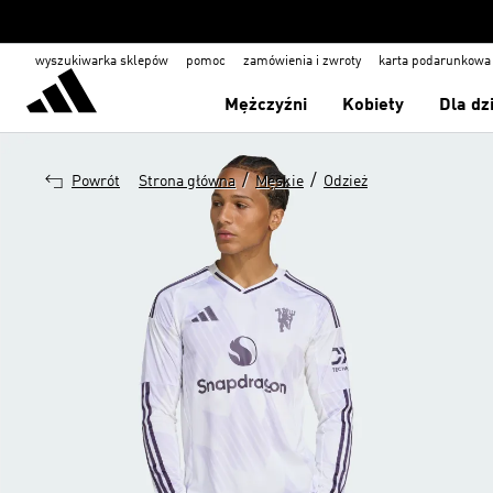
wyszukiwarka sklepów
pomoc
zamówienia i zwroty
karta podarunkowa
Mężczyźni
Kobiety
Dla dz
/
/
Powrót
Strona główna
Męskie
Odzież