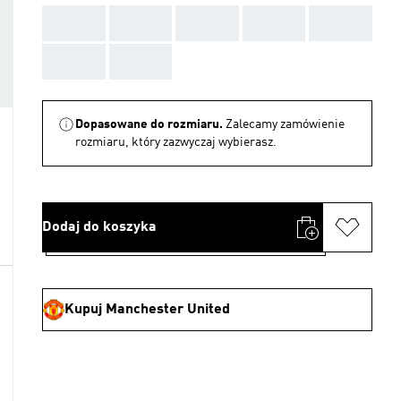
AAA
AAA
AAA
AAA
AAA
AAA
AAA
Dopasowane do rozmiaru.
Zalecamy zamówienie
rozmiaru, który zazwyczaj wybierasz.
Dodaj do koszyka
Kupuj Manchester United