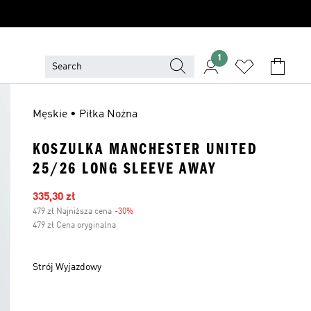
1
Męskie • Piłka Nożna
KOSZULKA MANCHESTER UNITED
25/26 LONG SLEEVE AWAY
Ceny na wyprzedaży
335,30 zł
479 zł Najniższa cena
-30%
Zniżka
479 zł Cena oryginalna
Strój Wyjazdowy