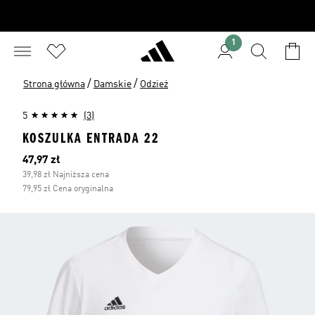
1
/
/
Strona główna
Damskie
Odzież
5
(3)
KOSZULKA ENTRADA 22
Bieżąca cena
47,97 zł
39,98 zł Najniższa cena
79,95 zł Cena oryginalna