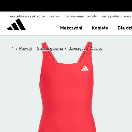
wyszukiwarka sklepów
pomoc
zamówienia i zwroty
karta podarunkowa
Mężczyźni
Kobiety
Dla dz
/
/
Powrót
Strona główna
Dziecięce
Odzież