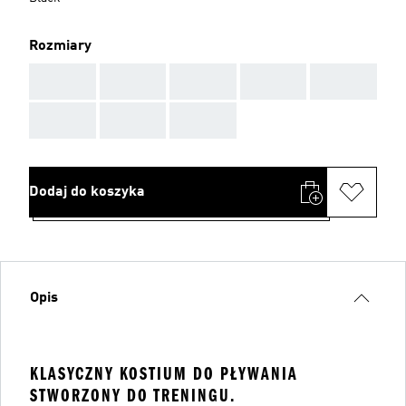
Rozmiary
AAA
AAA
AAA
AAA
AAA
AAA
AAA
AAA
Dodaj do koszyka
Opis
KLASYCZNY KOSTIUM DO PŁYWANIA
STWORZONY DO TRENINGU.