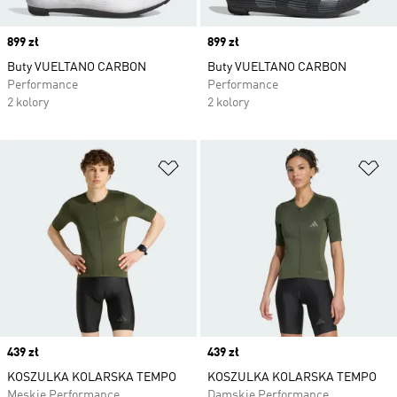
Price
899 zł
Price
899 zł
Buty VUELTANO CARBON
Buty VUELTANO CARBON
Performance
Performance
2 kolory
2 kolory
Dodaj do listy życzeń
Do
Price
439 zł
Price
439 zł
KOSZULKA KOLARSKA TEMPO
KOSZULKA KOLARSKA TEMPO
Męskie Performance
Damskie Performance