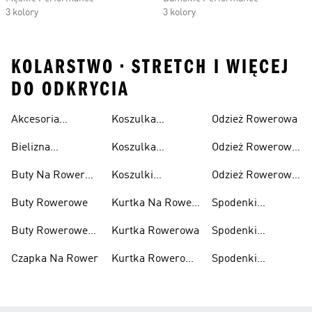
3 kolory
3 kolory
KOLARSTWO • STRETCH I WIĘCEJ
DO ODKRYCIA
Akcesoria
Koszulka
Odzież Rowerowa
Rowerowe
Rowerowa
Bielizna
Koszulka
Odzież Rowerowa
Damska
Rowerowa
Rowerowa Męska
Damska
Buty Na Rower
Koszulki
Odzież Rowerowa
Męskie
Rowerowe
Męska
Buty Rowerowe
Kurtka Na Rower
Spodenki
Damska
Kolarskie
Buty Rowerowe
Kurtka Rowerowa
Spodenki
Damskie
Rowerowe
Czapka Na Rower
Kurtka Rowerowa
Spodenki
Damskie
Męska
Rowerowe Męskie