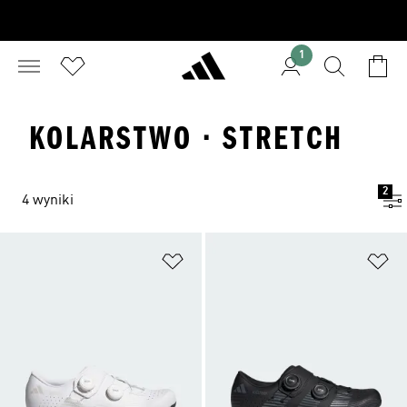
1
KOLARSTWO · STRETCH
2
4 wyniki
Dodaj do listy życzeń
Do