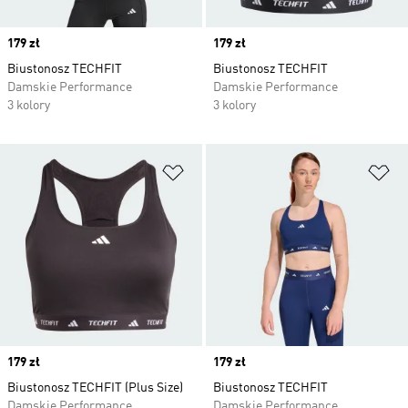
Price
179 zł
Price
179 zł
Biustonosz TECHFIT
Biustonosz TECHFIT
Damskie Performance
Damskie Performance
3 kolory
3 kolory
Dodaj do listy życzeń
Do
Price
179 zł
Price
179 zł
Biustonosz TECHFIT (Plus Size)
Biustonosz TECHFIT
Damskie Performance
Damskie Performance