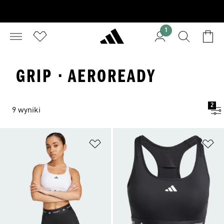
1
GRIP · AEROREADY
2
9 wyniki
Dodaj do listy życzeń
Do