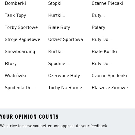
Bomberki
Stopki
Czarne Plecaki
Tank Topy
Kurtki
Buty
Przeciwdeszczowe
Wspinaczkowe
Torby Sportowe
Białe Buty
Polary
Stroje Kąpielowe
Odzież Sportowa
Buty Do
Podnoszenia
Snowboarding
Kurtki
Białe Kurtki
Ciężarów
Narciarskie
Bluzy
Spodnie
Buty Do
Narciarskie
Koszykówki
Wiatrówki
Czerwone Buty
Czarne Spodenki
Spodenki Do
Torby Na Ramię
Płaszcze Zimowe
Kolan
YOUR OPINION COUNTS
We strive to serve you better and appreciate your feedback