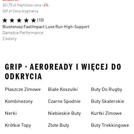
261,75 zł Najniższa cena
-6%
Discount
349 zł Cena oryginalna
(10)
Biustonosz FastImpact Luxe Run High-Support
Damskie Performance
2 kolory
GRIP • AEROREADY I WIĘCEJ DO
ODKRYCIA
Płaszcze Zimowe
Białe Koszulki
Buty Do Rugby
Kombinezony
Czarne Spodnie
Buty Skaterskie
Nerki
Niebieskie Buty
Kurtki Zimowe
Krótkie Topy
Złote Buty
Buty Trekkingowe