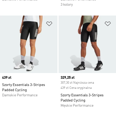
3 kolory
Dodaj do listy życzeń
Do
Price
439 zł
Current price
329,25 zł
307,30 zł Najniższa cena
Szorty Essentials 3-Stripes
439 zł Cena oryginalna
Padded Cycling
Damskie Performance
Szorty Essentials 3-Stripes
Padded Cycling
Męskie Performance