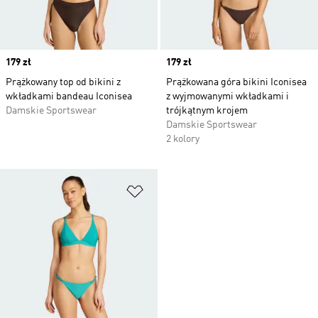
Price
179 zł
Price
179 zł
Prążkowany top od bikini z
Prążkowana góra bikini Iconisea
wkładkami bandeau Iconisea
z wyjmowanymi wkładkami i
Damskie Sportswear
trójkątnym krojem
Damskie Sportswear
2 kolory
Dodaj do listy życzeń