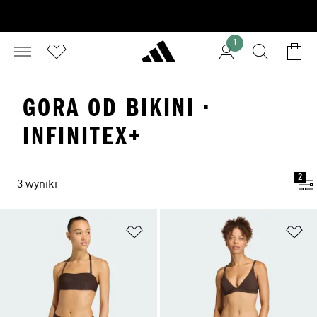
1
GORA OD BIKINI ·
INFINITEX+
2
3 wyniki
Dodaj do listy życzeń
Do