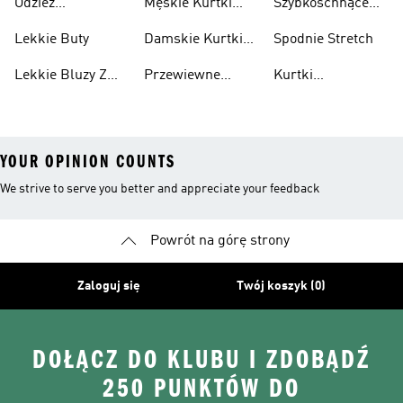
Odzież
Męskie Kurtki
Szybkoschnące
Przewiewne
Kurtki
Przeciwdeszczowa
Wodoodporne
Koszulki
Lekkie Buty
Damskie Kurtki
Spodnie Stretch
Wodoodporne
Lekkie Bluzy Z
Przewiewne
Kurtki
Kapturem
Skarpetki
Nieprzemakalny
YOUR OPINION COUNTS
We strive to serve you better and appreciate your feedback
Powrót na górę strony
Zaloguj się
Twój koszyk (0)
DOŁĄCZ DO KLUBU I ZDOBĄDŹ
250 PUNKTÓW DO