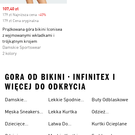
Sale price
107,40 zł
179 zł Najniższa cena
-40%
Discount
179 zł Cena oryginalna
Prążkowana góra bikini Iconisea
z wyjmowanymi wkładkami i
trójkątnym krojem
Damskie Sportswear
2 kolory
GORA OD BIKINI • INFINITEX I
WIĘCEJ DO ODKRYCIA
Damskie
Lekkie Spodnie
Buty Odblaskowe
Sneakersy
Sportowe
Męska Sneakersy
Lekka Kurtka
Odzież
Przewiewne
Przewiewne
Odblaskowa
Dziecięce
Latwa Do
Kurtki Ocieplane
Sneakersy
Spakowania