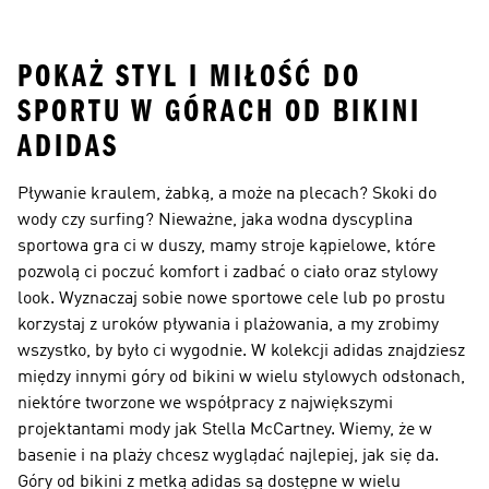
Kapturem
Skarpetki
Nieprzemakalny
POKAŻ STYL I MIŁOŚĆ DO
SPORTU W GÓRACH OD BIKINI
ADIDAS
Pływanie kraulem, żabką, a może na plecach? Skoki do
wody czy surfing? Nieważne, jaka wodna dyscyplina
sportowa gra ci w duszy, mamy stroje kąpielowe, które
pozwolą ci poczuć komfort i zadbać o ciało oraz stylowy
look. Wyznaczaj sobie nowe sportowe cele lub po prostu
korzystaj z uroków pływania i plażowania, a my zrobimy
wszystko, by było ci wygodnie. W kolekcji adidas znajdziesz
między innymi góry od bikini w wielu stylowych odsłonach,
niektóre tworzone we współpracy z największymi
projektantami mody jak Stella McCartney. Wiemy, że w
basenie i na plaży chcesz wyglądać najlepiej, jak się da.
Góry od bikini z metką adidas są dostępne w wielu