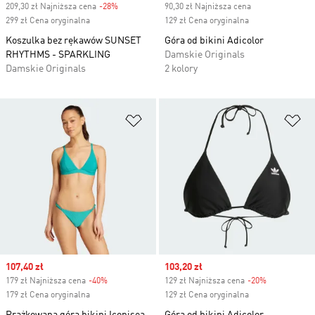
209,30 zł Najniższa cena
-28%
Discount
90,30 zł Najniższa cena
299 zł Cena oryginalna
129 zł Cena oryginalna
Koszulka bez rękawów SUNSET
Góra od bikini Adicolor
RHYTHMS - SPARKLING
Damskie Originals
Damskie Originals
2 kolory
Dodaj do listy życzeń
Do
Sale price
107,40 zł
Sale price
103,20 zł
179 zł Najniższa cena
-40%
Discount
129 zł Najniższa cena
-20%
Discount
179 zł Cena oryginalna
129 zł Cena oryginalna