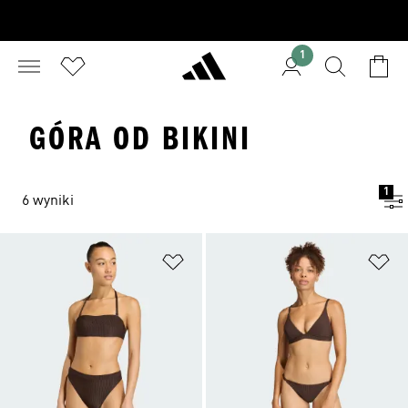
1
GÓRA OD BIKINI
1
6 wyniki
Dodaj do listy życzeń
Do