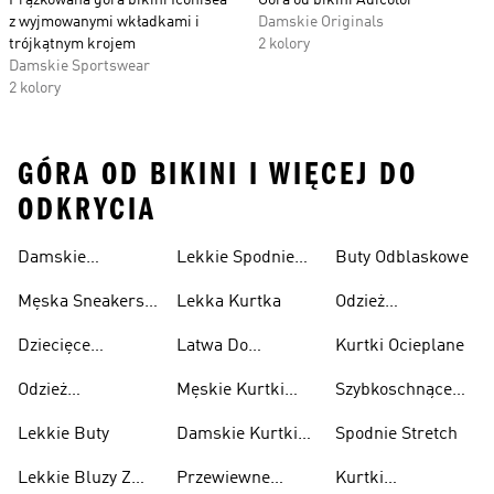
Prążkowana góra bikini Iconisea
Góra od bikini Adicolor
z wyjmowanymi wkładkami i
Damskie Originals
trójkątnym krojem
2 kolory
Damskie Sportswear
2 kolory
GÓRA OD BIKINI I WIĘCEJ DO
ODKRYCIA
Damskie
Lekkie Spodnie
Buty Odblaskowe
Sneakersy
Sportowe
Męska Sneakersy
Lekka Kurtka
Odzież
Przewiewne
Przewiewne
Odblaskowa
Dziecięce
Latwa Do
Kurtki Ocieplane
Sneakersy
Spakowania
Odzież
Męskie Kurtki
Szybkoschnące
Przewiewne
Kurtki
Przeciwdeszczowa
Wodoodporne
Koszulki
Lekkie Buty
Damskie Kurtki
Spodnie Stretch
Wodoodporne
Lekkie Bluzy Z
Przewiewne
Kurtki