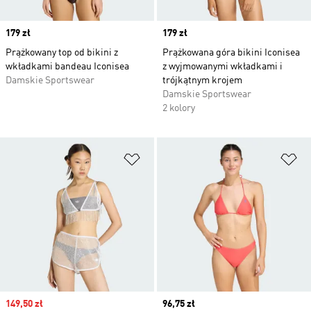
Price
179 zł
Price
179 zł
Prążkowany top od bikini z
Prążkowana góra bikini Iconisea
wkładkami bandeau Iconisea
z wyjmowanymi wkładkami i
Damskie Sportswear
trójkątnym krojem
Damskie Sportswear
2 kolory
Dodaj do listy życzeń
Do
Sale price
149,50 zł
Current price
96,75 zł