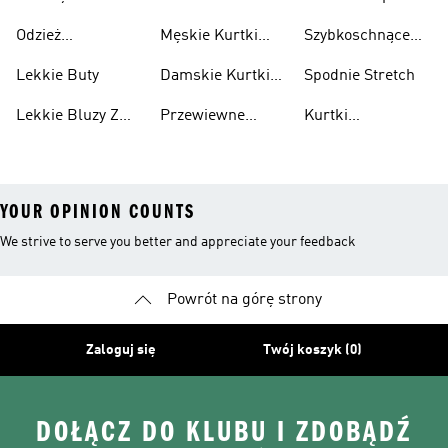
Sneakersy
Spakowania
Odzież
Męskie Kurtki
Szybkoschnące
Przewiewne
Kurtki
Przeciwdeszczowa
Wodoodporne
Koszulki
Lekkie Buty
Damskie Kurtki
Spodnie Stretch
Wodoodporne
Lekkie Bluzy Z
Przewiewne
Kurtki
Kapturem
Skarpetki
Nieprzemakalny
YOUR OPINION COUNTS
We strive to serve you better and appreciate your feedback
Powrót na górę strony
Zaloguj się
Twój koszyk (0)
DOŁĄCZ DO KLUBU I ZDOBĄDŹ