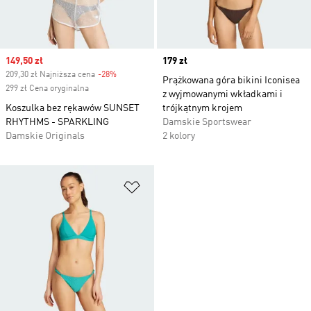
Sale price
149,50 zł
Price
179 zł
209,30 zł Najniższa cena
-28%
Discount
Prążkowana góra bikini Iconisea
299 zł Cena oryginalna
z wyjmowanymi wkładkami i
Koszulka bez rękawów SUNSET
trójkątnym krojem
RHYTHMS - SPARKLING
Damskie Sportswear
Damskie Originals
2 kolory
Dodaj do listy życzeń