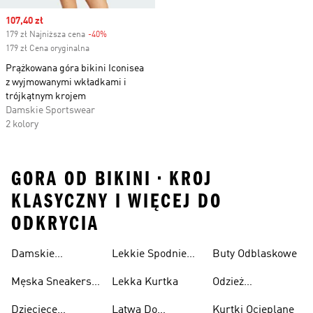
Sale price
107,40 zł
179 zł Najniższa cena
-40%
Discount
179 zł Cena oryginalna
Prążkowana góra bikini Iconisea
z wyjmowanymi wkładkami i
trójkątnym krojem
Damskie Sportswear
2 kolory
GORA OD BIKINI • KROJ
KLASYCZNY I WIĘCEJ DO
ODKRYCIA
Damskie
Lekkie Spodnie
Buty Odblaskowe
Sneakersy
Sportowe
Męska Sneakersy
Lekka Kurtka
Odzież
Przewiewne
Przewiewne
Odblaskowa
Dziecięce
Latwa Do
Kurtki Ocieplane