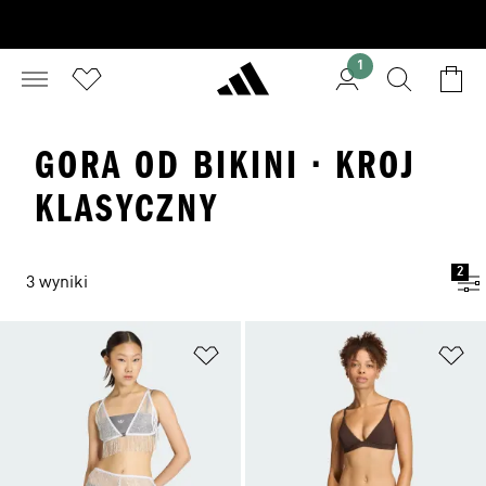
1
GORA OD BIKINI · KROJ
KLASYCZNY
2
3 wyniki
Dodaj do listy życzeń
Do