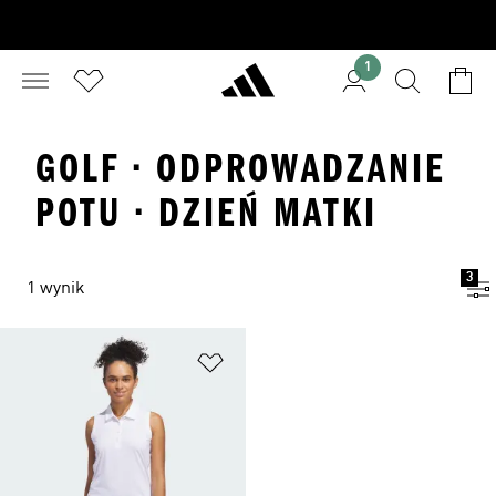
1
GOLF · ODPROWADZANIE
POTU · DZIEŃ MATKI
3
1 wynik
Dodaj do listy życzeń