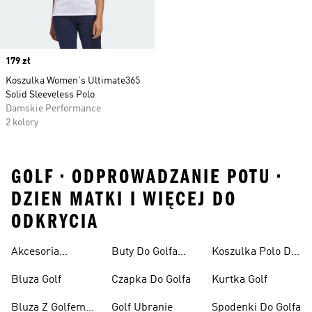
Price
179 zł
Koszulka Women's Ultimate365
Solid Sleeveless Polo
Damskie Performance
2 kolory
GOLF • ODPROWADZANIE POTU •
DZIEN MATKI I WIĘCEJ DO
ODKRYCIA
Akcesoria
Buty Do Golfa
Koszulka Polo Do
Golfowe
Męskie
Golfa
Bluza Golf
Czapka Do Golfa
Kurtka Golf
Bluza Z Golfem
Golf Ubranie
Spodenki Do Golfa