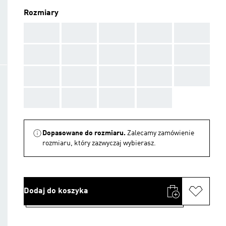
Rozmiary
AAA
AAA
AAA
AAA
AAA
AAA
AAA
AAA
AAA
AAA
AAA
AAA
AAA
AAA
AAA
AAA
AAA
AAA
AAA
Dopasowane do rozmiaru.
Zalecamy zamówienie
rozmiaru, który zazwyczaj wybierasz.
Dodaj do koszyka