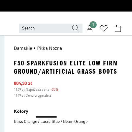
1
Damskie • Piłka Nożna
F50 SPARKFUSION ELITE LOW FIRM
GROUND/ARTIFICIAL GRASS BOOTS
Ceny na wyprzedaży
804,30 zł
1149 zł Najniższa cena
-30%
Zniżka
1149 zł Cena oryginalna
Kolory
Bliss Orange / Lucid Blue / Beam Orange