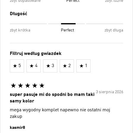
zbyt dopasowane
Perfect
zbyt luźne
Długość
zbyt krótka
Perfect
zbyt długa
Filtruj według gwiazdek
5
4
3
2
1
3 sierpnia 2026
super pasuje mi do spodni bo mam taki
samy kolor
mega wygodny komplet napewno nie ostatni moj
zakup
kasmir8