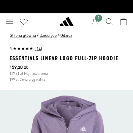
1
/
/
Strona główna
Dziecięce
Odzież
5
(14)
ESSENTIALS LINEAR LOGO FULL-ZIP HOODIE
Bieżąca cena
159,20 zł
117,41 zł Najniższa cena
199 zł Cena oryginalna