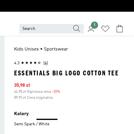
1
Kids Unisex • Sportswear
4.3
(4)
ESSENTIALS BIG LOGO COTTON TEE
Ceny na wyprzedaży
35,98 zł
44,98 zł Najniższa cena
-20%
Zniżka
89,95 zł Cena oryginalna
Kolory
Semi Spark / White