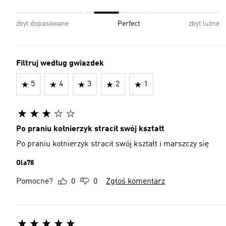
zbyt dopasowane
Perfect
zbyt luźne
Filtruj według gwiazdek
5
4
3
2
1
Po praniu kołnierzyk stracił swój kształt
Po praniu kołnierzyk stracił swój kształt i marszczy się
Ola78
Pomocne?
0
0
Zgłoś komentarz