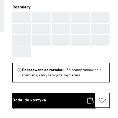
Rozmiary
AAA
AAA
AAA
AAA
AAA
AAA
AAA
AAA
AAA
AAA
AAA
AAA
AAA
AAA
AAA
AAA
Dopasowane do rozmiaru.
Zalecamy zamówienie
rozmiaru, który zazwyczaj wybierasz.
Dodaj do koszyka