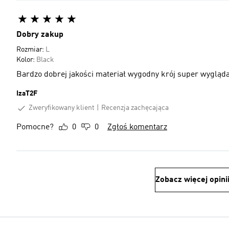
Dobry zakup
Rozmiar:
L
Kolor:
Black
Bardzo dobrej jakości materiał wygodny krój super wygląda
IzaT2F
Zweryfikowany klient
Recenzja zachęcająca
Pomocne?
0
0
Zgłoś komentarz
Zobacz więcej opini