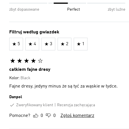
zbyt dopasowane
Perfect
zbyt luźne
Filtruj według gwiazdek
5
4
3
2
1
całkiem fajne dresy
Kolor:
Black
Fajne dresy. jedyny minus że są tyć za wąskie w łydce.
Danpol
Zweryfikowany klient
Recenzja zachęcająca
Pomocne?
0
0
Zgłoś komentarz