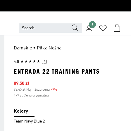
1
Damskie • Piłka Nożna
4.8
(4)
ENTRADA 22 TRAINING PANTS
Ceny na wyprzedaży
89,50 zł
98,45 zł Najniższa cena
-9%
Zniżka
179 zł Cena oryginalna
Kolory
Team Navy Blue 2