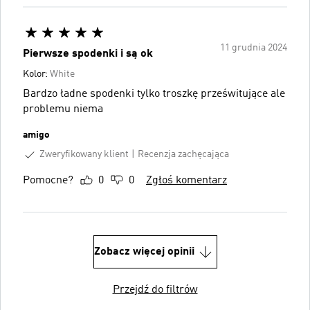
11 grudnia 2024
Pierwsze spodenki i są ok
Kolor:
White
Bardzo ładne spodenki tylko troszkę prześwitujące ale
problemu niema
amigo
Zweryfikowany klient
Recenzja zachęcająca
Pomocne?
0
0
Zgłoś komentarz
Zobacz więcej opinii
Przejdź do filtrów