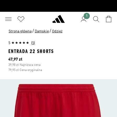
1
/
/
Strona główna
Damskie
Odzież
5
(5)
ENTRADA 22 SHORTS
Bieżąca cena
47,97 zł
39,98 zł Najniższa cena
79,95 zł Cena oryginalna