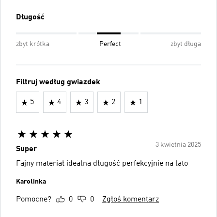
Długość
zbyt krótka
Perfect
zbyt długa
Filtruj według gwiazdek
5
4
3
2
1
3 kwietnia 2025
Super
Fajny materiał idealna długość perfekcyjnie na lato
Karolinka
Pomocne?
0
0
Zgłoś komentarz