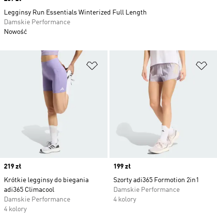
Legginsy Run Essentials Winterized Full Length
Damskie Performance
Nowość
Dodaj do listy życzeń
Do
Price
219 zł
Price
199 zł
Krótkie legginsy do biegania
Szorty adi365 Formotion 2in1
adi365 Climacool
Damskie Performance
Damskie Performance
4 kolory
4 kolory