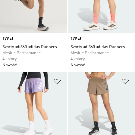
Price
179 zł
Price
179 zł
Szorty adi365 adidas Runners
Szorty adi365 adidas Runners
Męskie Performance
Męskie Performance
4 kolory
4 kolory
Nowość
Nowość
Dodaj do listy życzeń
Do