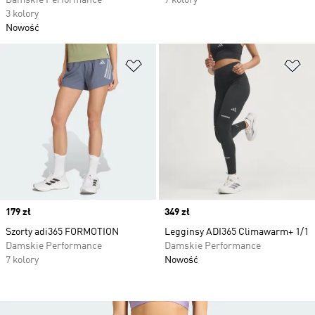
Damskie Performance
7 kolory
3 kolory
Nowość
Dodaj do listy życzeń
Do
Price
179 zł
Price
349 zł
Szorty adi365 FORMOTION
Legginsy ADI365 Climawarm+ 1/1
Damskie Performance
Damskie Performance
7 kolory
Nowość