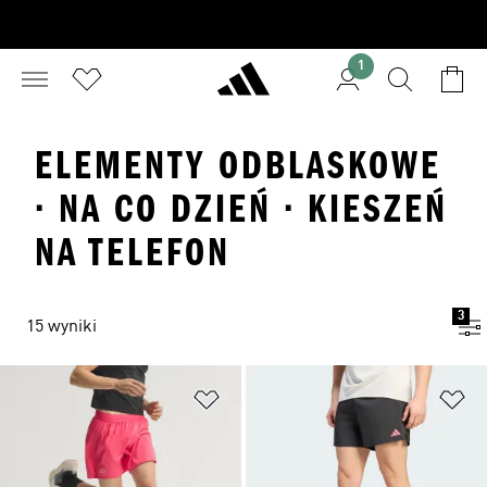
1
ELEMENTY ODBLASKOWE
· NA CO DZIEŃ · KIESZEŃ
NA TELEFON
3
15 wyniki
Dodaj do listy życzeń
Do