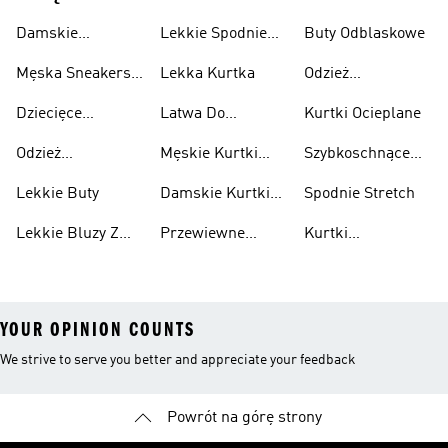
Damskie
Lekkie Spodnie
Buty Odblaskowe
Sneakersy
Sportowe
Męska Sneakersy
Lekka Kurtka
Odzież
Przewiewne
Przewiewne
Odblaskowa
Dziecięce
Latwa Do
Kurtki Ocieplane
Sneakersy
Spakowania
Odzież
Męskie Kurtki
Szybkoschnące
Przewiewne
Kurtki
Przeciwdeszczowa
Wodoodporne
Koszulki
Lekkie Buty
Damskie Kurtki
Spodnie Stretch
Wodoodporne
Lekkie Bluzy Z
Przewiewne
Kurtki
Kapturem
Skarpetki
Nieprzemakalny
YOUR OPINION COUNTS
We strive to serve you better and appreciate your feedback
Powrót na górę strony