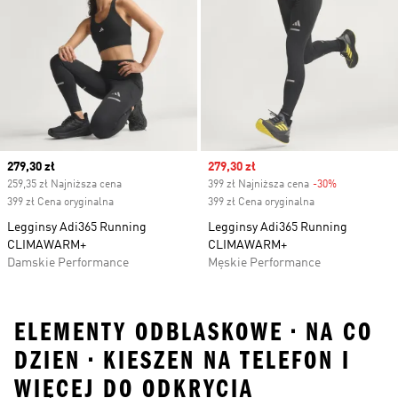
Current price
279,30 zł
Sale price
279,30 zł
259,35 zł Najniższa cena
399 zł Najniższa cena
-30%
Discount
399 zł Cena oryginalna
399 zł Cena oryginalna
Legginsy Adi365 Running
Legginsy Adi365 Running
CLIMAWARM+
CLIMAWARM+
Damskie Performance
Męskie Performance
ELEMENTY ODBLASKOWE • NA CO
DZIEN • KIESZEN NA TELEFON I
WIĘCEJ DO ODKRYCIA