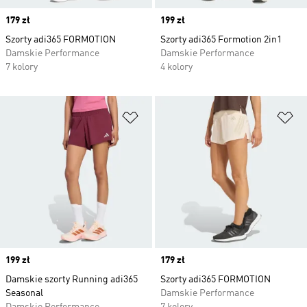
Price
179 zł
Price
199 zł
Szorty adi365 FORMOTION
Szorty adi365 Formotion 2in1
Damskie Performance
Damskie Performance
7 kolory
4 kolory
Dodaj do listy życzeń
Do
Price
199 zł
Price
179 zł
Damskie szorty Running adi365
Szorty adi365 FORMOTION
Seasonal
Damskie Performance