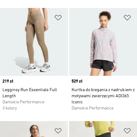
Dodaj do listy życzeń
Do
Price
219 zł
Price
529 zł
Legginsy Run Essentials Full
Kurtka do biegania z nadrukiem z
Length
motywami zwierzęcymi ADI365
Damskie Performance
Iconic
3 kolory
Damskie Performance
Dodaj do listy życzeń
Do