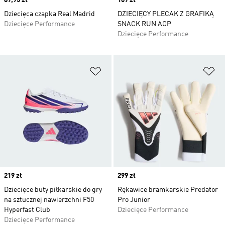
Price
89,95 zł
Price
109 zł
Dziecięca czapka Real Madrid
DZIECIĘCY PLECAK Z GRAFIKĄ
Dziecięce Performance
SNACK RUN AOP
Dziecięce Performance
Dodaj do listy życzeń
Do
Price
219 zł
Price
299 zł
Dziecięce buty piłkarskie do gry
Rękawice bramkarskie Predator
na sztucznej nawierzchni F50
Pro Junior
Hyperfast Club
Dziecięce Performance
Dziecięce Performance