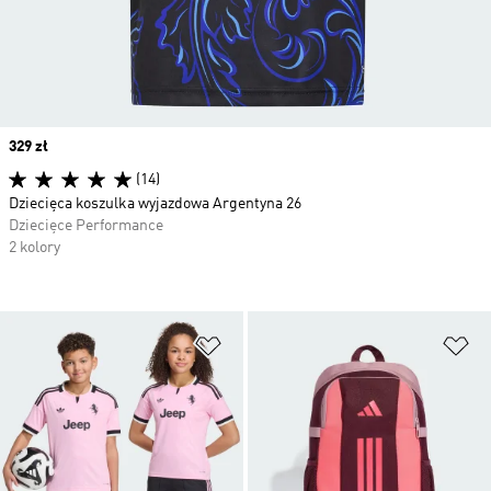
Price
329 zł
(14)
Dziecięca koszulka wyjazdowa Argentyna 26
Dziecięce Performance
2 kolory
Dodaj do listy życzeń
Do