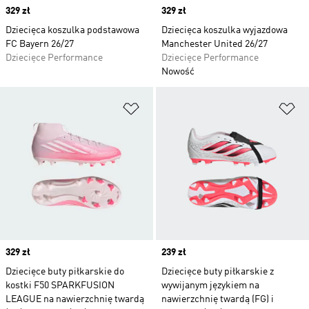
Price
329 zł
Price
329 zł
Dziecięca koszulka podstawowa
Dziecięca koszulka wyjazdowa
FC Bayern 26/27
Manchester United 26/27
Dziecięce Performance
Dziecięce Performance
Nowość
Dodaj do listy życzeń
Do
Price
329 zł
Price
239 zł
Dziecięce buty piłkarskie do
Dziecięce buty piłkarskie z
kostki F50 SPARKFUSION
wywijanym językiem na
LEAGUE na nawierzchnię twardą
nawierzchnię twardą (FG) i