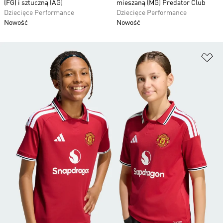
(FG) i sztuczną (AG)
mieszaną (MG) Predator Club
Dziecięce Performance
Dziecięce Performance
Nowość
Nowość
Do