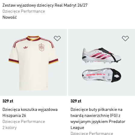
Zestaw wyjazdowy dziecięcy Real Madryt 26/27
Dziecięce Performance
Nowość
Dodaj do listy życzeń
Do
Price
329 zł
Price
329 zł
Dziecięca koszulka wyjazdowa
Dziecięce buty piłkarskie na
Hiszpania 26
twardą nawierzchnię (FG) z
Dziecięce Performance
wywijanym językiem Predator
2 kolory
League
Dziecięce Performance