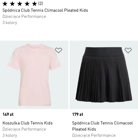
(2)
Spódnica Club Tennis Climacool Pleated Kids
Dziecięce Performance
3 kolory
Dodaj do listy życzeń
Do
Price
149 zł
Price
179 zł
Koszulka Club Tennis Kids
Spódnica Club Tennis Climacool
Dziecięce Performance
Pleated Kids
3 kolory
Dziecięce Performance