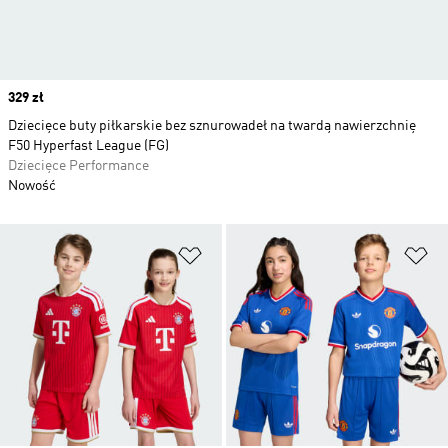
Price
329 zł
Dziecięce buty piłkarskie bez sznurowadeł na twardą nawierzchnię
F50 Hyperfast League (FG)
Dziecięce Performance
Nowość
Dodaj do listy życzeń
Do