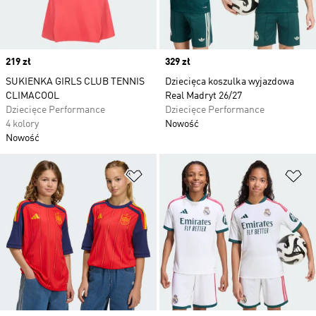
Price
219 zł
Price
329 zł
SUKIENKA GIRLS CLUB TENNIS
Dziecięca koszulka wyjazdowa
CLIMACOOL
Real Madryt 26/27
Dziecięce Performance
Dziecięce Performance
4 kolory
Nowość
Nowość
Dodaj do listy życzeń
Do