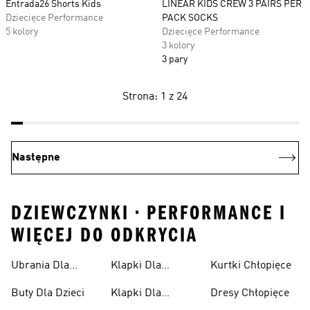
Entrada26 Shorts Kids
LINEAR KIDS CREW 3 PAIRS PER
Dziecięce Performance
PACK SOCKS
5 kolory
Dziecięce Performance
3 kolory
3 pary
Strona: 1 z 24
Następne
DZIEWCZYNKI • PERFORMANCE I
WIĘCEJ DO ODKRYCIA
Ubrania Dla
Klapki Dla
Kurtki Chłopięce
Niemowląt
Dziewcząt
Buty Dla Dzieci
Klapki Dla
Dresy Chłopięce