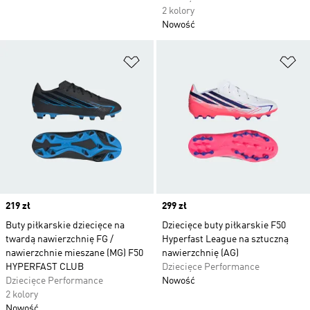
2 kolory
Nowość
Dodaj do listy życzeń
Do
Price
219 zł
Price
299 zł
Buty piłkarskie dziecięce na
Dziecięce buty piłkarskie F50
twardą nawierzchnię FG /
Hyperfast League na sztuczną
nawierzchnie mieszane (MG) F50
nawierzchnię (AG)
HYPERFAST CLUB
Dziecięce Performance
Dziecięce Performance
Nowość
2 kolory
Nowość