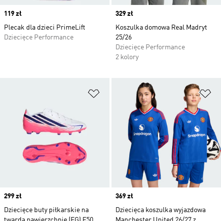
Price
119 zł
Price
329 zł
Plecak dla dzieci PrimeLift
Koszulka domowa Real Madryt
Dziecięce Performance
25/26
Dziecięce Performance
2 kolory
Dodaj do listy życzeń
Do
Price
299 zł
Price
369 zł
Dziecięce buty piłkarskie na
Dziecięca koszulka wyjazdowa
twardą nawierzchnię (FG) F50
Manchester United 26/27 z