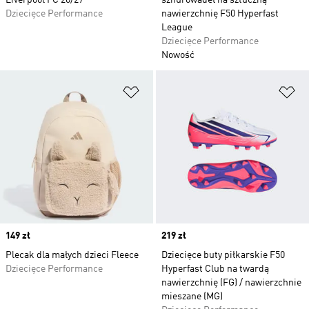
Liverpool FC 26/27
sznurowadeł na sztuczną
Dziecięce Performance
nawierzchnię F50 Hyperfast
League
Dziecięce Performance
Nowość
Dodaj do listy życzeń
Do
Price
149 zł
Price
219 zł
Plecak dla małych dzieci Fleece
Dziecięce buty piłkarskie F50
Dziecięce Performance
Hyperfast Club na twardą
nawierzchnię (FG) / nawierzchnie
mieszane (MG)