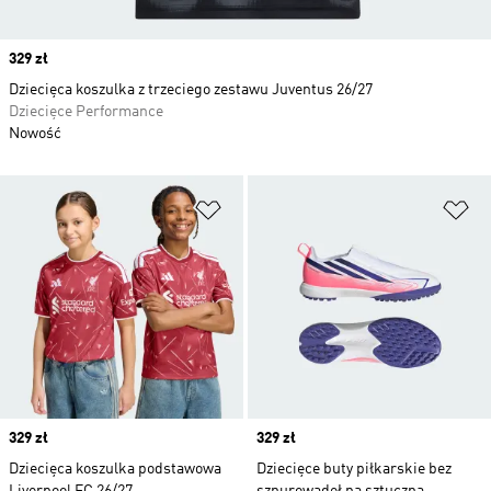
Price
329 zł
Dziecięca koszulka z trzeciego zestawu Juventus 26/27
Dziecięce Performance
Nowość
Dodaj do listy życzeń
Do
Price
329 zł
Price
329 zł
Dziecięca koszulka podstawowa
Dziecięce buty piłkarskie bez