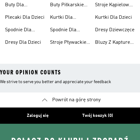
Chłopców
Buty Dla
Buty Piłkarskie
Stroje Kąpielowe
Niemowląt
Dla Dzieci
Dla Dziewcząt
Plecaki Dla Dzieci
Kurtki Dla
Kurtki Dla Dzieci
Dziewcząt
Spodnie Dla
Spodnie Dla
Dresy Dziewczęce
Chłopców
Dziewcząt
Dresy Dla Dzieci
Stroje Pływackie
Bluzy Z Kapturem
Dla Dzieci
Dla Dziewcząt
YOUR OPINION COUNTS
We strive to serve you better and appreciate your feedback
Powrót na górę strony
Zaloguj się
Twój koszyk (0)