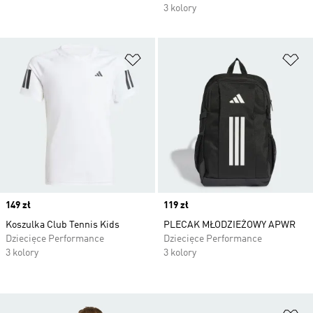
3 kolory
Dodaj do listy życzeń
Do
Price
149 zł
Price
119 zł
Koszulka Club Tennis Kids
PLECAK MŁODZIEŻOWY APWR
Dziecięce Performance
Dziecięce Performance
3 kolory
3 kolory
Do