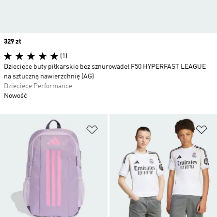
Price
329 zł
(1)
Dziecięce buty piłkarskie bez sznurowadeł F50 HYPERFAST LEAGUE
na sztuczną nawierzchnię (AG)
Dziecięce Performance
Nowość
Dodaj do listy życzeń
Do