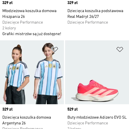
Price
329 zł
Price
329 zł
Młodzieżowa koszulka domowa
Dziecięca koszulka podstawowa
Hiszpania 26
Real Madryt 26/27
Dziecięce Performance
Dziecięce Performance
2 kolory
Grafiki mistrzów są już dostępne!
Dodaj do listy życzeń
Do
Price
329 zł
Price
529 zł
Dziecięca koszulka domowa
Buty młodzieżowe Adizero EVO SL
Argentyna 26
Dziecięce Performance