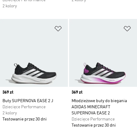
Dziecięce Performance
2 kolory
2 kolory
Dodaj do listy życzeń
Do
Price
369 zł
Price
369 zł
Buty SUPERNOVA EASE 2 J
Młodzieżowe buty do biegania
Dziecięce Performance
ADIDAS MINECRAFT
2 kolory
SUPERNOVA EASE 2
Testowanie przez 30 dni
Dziecięce Performance
Testowanie przez 30 dni