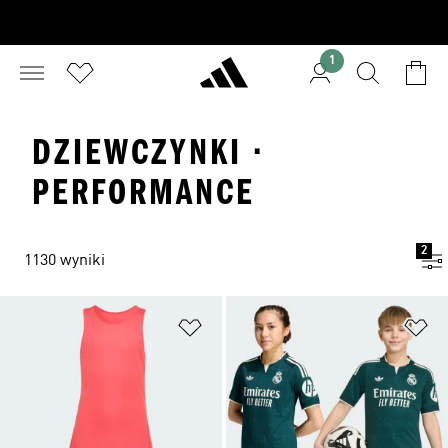
1
DZIEWCZYNKI ·
PERFORMANCE
2
1130 wyniki
Dodaj do listy życzeń
Do