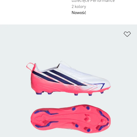
Dziecięce Performance
2 kolory
Nowość
Do