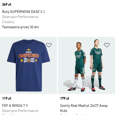
Price
369 zł
Buty SUPERNOVA EASE 2 J
Dziecięce Performance
2 kolory
Testowanie przez 30 dni
Dodaj do listy życzeń
Do
Price
119 zł
Price
179 zł
FEF A WIN26 T Y
Szorty Real Madryt 26/27 Away
Dziecięce Performance
Kids