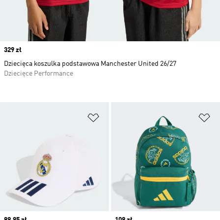
Price
329 zł
Dziecięca koszulka podstawowa Manchester United 26/27
Dziecięce Performance
Dodaj do listy życzeń
Do