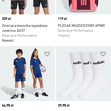
Price
329 zł
Price
119 zł
Dziecięca koszulka wyjazdowa
PLECAK MŁODZIEŻOWY APWR
Juventus 26/27
Dziecięce Performance
Dziecięce Performance
3 kolory
Nowość
Dodaj do listy życzeń
Do
Price
64,95 zł
Price
39,95 zł