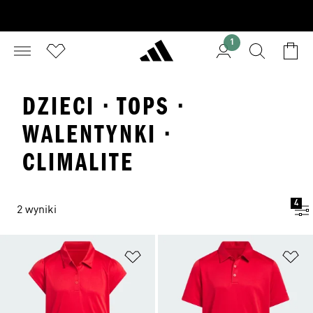
1
DZIECI · TOPS ·
WALENTYNKI ·
CLIMALITE
4
2 wyniki
Dodaj do listy życzeń
Do