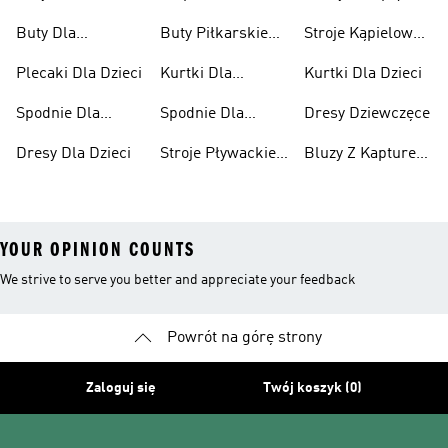
Chłopców
Buty Dla
Buty Piłkarskie
Stroje Kąpielowe
Niemowląt
Dla Dzieci
Dla Dziewcząt
Plecaki Dla Dzieci
Kurtki Dla
Kurtki Dla Dzieci
Dziewcząt
Spodnie Dla
Spodnie Dla
Dresy Dziewczęce
Chłopców
Dziewcząt
Dresy Dla Dzieci
Stroje Pływackie
Bluzy Z Kapturem
Dla Dzieci
Dla Dziewcząt
YOUR OPINION COUNTS
We strive to serve you better and appreciate your feedback
Powrót na górę strony
Zaloguj się
Twój koszyk (0)