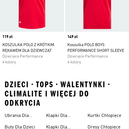
Price
119 zł
Price
149 zł
KOSZULKA POLO Z KRÓTKIM
Koszulka POLO BOYS
RĘKAWEM DLA DZIEWCZĄT
PERFORMANCE SHORT SLEEVE
Dziecięce Performance
Dziecięce Performance
4 kolory
4 kolory
DZIECI • TOPS • WALENTYNKI •
CLIMALITE I WIĘCEJ DO
ODKRYCIA
Ubrania Dla
Klapki Dla
Kurtki Chłopięce
Niemowląt
Dziewcząt
Buty Dla Dzieci
Klapki Dla
Dresy Chłopięce