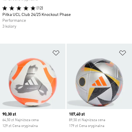
(12)
Piłka UCL Club 24/25 Knockout Phase
Performance
3 kolory
Dodaj do listy życzeń
Do
Current price
90,30 zł
Current price
107,40 zł
64,50 zł Najniższa cena
89,50 zł Najniższa cena
129 zł Cena oryginalna
179 zł Cena oryginalna