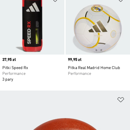
Price
37,95 zł
Price
99,95 zł
Piłki Speed Rx
Piłka Real Madrid Home Club
Performance
Performance
3 pary
Do