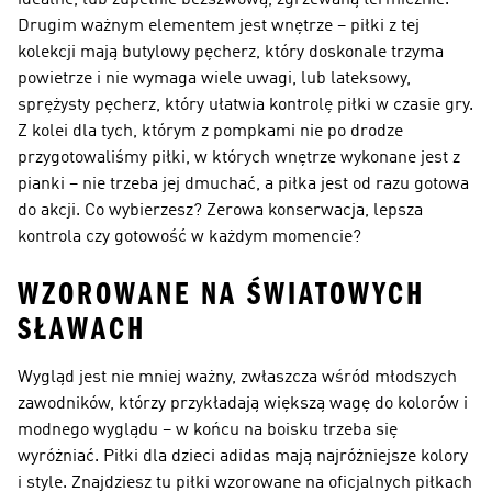
idealne, lub zupełnie bezszwową, zgrzewaną termicznie.
Drugim ważnym elementem jest wnętrze – piłki z tej
kolekcji mają butylowy pęcherz, który doskonale trzyma
powietrze i nie wymaga wiele uwagi, lub lateksowy,
sprężysty pęcherz, który ułatwia kontrolę piłki w czasie gry.
Z kolei dla tych, którym z pompkami nie po drodze
przygotowaliśmy piłki, w których wnętrze wykonane jest z
pianki – nie trzeba jej dmuchać, a piłka jest od razu gotowa
do akcji. Co wybierzesz? Zerowa konserwacja, lepsza
kontrola czy gotowość w każdym momencie?
WZOROWANE NA ŚWIATOWYCH
SŁAWACH
Wygląd jest nie mniej ważny, zwłaszcza wśród młodszych
zawodników, którzy przykładają większą wagę do kolorów i
modnego wyglądu – w końcu na boisku trzeba się
wyróżniać. Piłki dla dzieci adidas mają najróżniejsze kolory
i style. Znajdziesz tu piłki wzorowane na oficjalnych piłkach