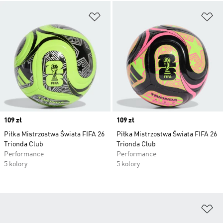
Dodaj do listy życzeń
Do
Price
109 zł
Price
109 zł
Piłka Mistrzostwa Świata FIFA 26
Piłka Mistrzostwa Świata FIFA 26
Trionda Club
Trionda Club
Performance
Performance
5 kolory
5 kolory
Do