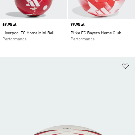
Price
69,95 zł
Price
99,95 zł
Liverpool FC Home Mini Ball
Piłka FC Bayern Home Club
Performance
Performance
Do