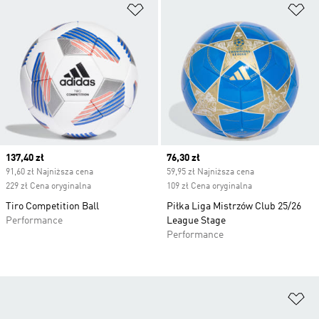
Dodaj do listy życzeń
Do
Current price
137,40 zł
Current price
76,30 zł
91,60 zł Najniższa cena
59,95 zł Najniższa cena
229 zł Cena oryginalna
109 zł Cena oryginalna
Tiro Competition Ball
Piłka Liga Mistrzów Club 25/26
Performance
League Stage
Performance
Do