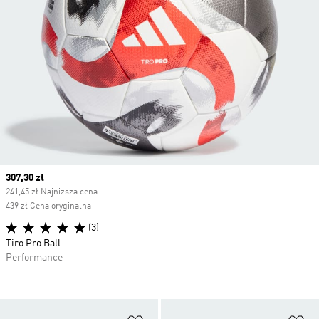
Current price
307,30 zł
241,45 zł Najniższa cena
439 zł Cena oryginalna
(3)
Tiro Pro Ball
Performance
Dodaj do listy życzeń
Do