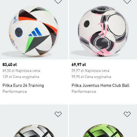
Current price
83,40 zł
Current price
69,97 zł
69,50 zł Najniższa cena
59,97 zł Najniższa cena
139 zł Cena oryginalna
99,95 zł Cena oryginalna
Piłka Euro 24 Training
Piłka Juventus Home Club Ball
Performance
Performance
Dodaj do listy życzeń
Do