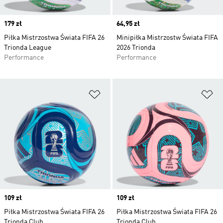
Price
179 zł
Price
64,95 zł
Piłka Mistrzostwa Świata FIFA 26
Minipiłka Mistrzostw Świata FIFA
Trionda League
2026 Trionda
Performance
Performance
Dodaj do listy życzeń
Do
Price
109 zł
Price
109 zł
Piłka Mistrzostwa Świata FIFA 26
Piłka Mistrzostwa Świata FIFA 26
Trionda Club
Trionda Club