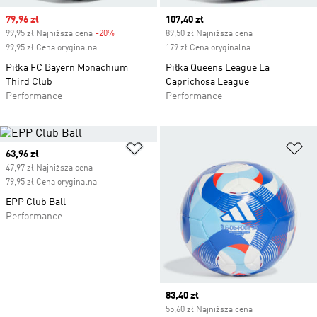
Sale price
79,96 zł
Current price
107,40 zł
99,95 zł Najniższa cena
-20%
Discount
89,50 zł Najniższa cena
99,95 zł Cena oryginalna
179 zł Cena oryginalna
Piłka FC Bayern Monachium
Piłka Queens League La
Third Club
Caprichosa League
Performance
Performance
Dodaj do listy życzeń
Do
Current price
63,96 zł
47,97 zł Najniższa cena
79,95 zł Cena oryginalna
EPP Club Ball
Performance
Current price
83,40 zł
55,60 zł Najniższa cena