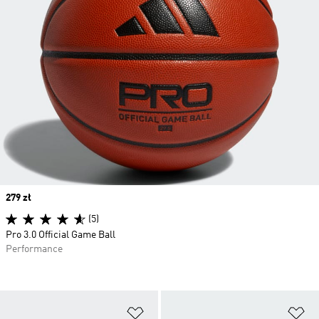
Price
279 zł
(5)
Pro 3.0 Official Game Ball
Performance
Dodaj do listy życzeń
Do