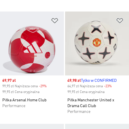
Dodaj do listy życzeń
Do
Sale price
69,97 zł
Sale price
49,98 zł
Tylko w CONFIRMED
99,95 zł Najniższa cena
-29%
Discount
64,97 zł Najniższa cena
-23%
Discount
99,95 zł Cena oryginalna
99,95 zł Cena oryginalna
Piłka Arsenal Home Club
Piłka Manchester United x
Performance
Drama Call Club
Performance