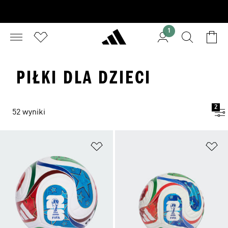
1
PIŁKI DLA DZIECI
2
52 wyniki
Dodaj do listy życzeń
Do