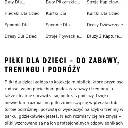
Buty Dla
Buty Piłkarskie
Stroje Kąpielowe
Niemowląt
Dla Dzieci
Dla Dziewcząt
Plecaki Dla Dzieci
Kurtki Dla
Kurtki Dla Dzieci
Dziewcząt
Spodnie Dla
Spodnie Dla
Dresy Dziewczęce
Chłopców
Dziewcząt
Dresy Dla Dzieci
Stroje Pływackie
Bluzy Z Kapturem
Dla Dzieci
Dla Dziewcząt
PIŁKI DLA DZIECI – DO ZABAWY,
TRENINGU I PODRÓŻY
Piłki dla dzieci adidas to kolekcja minipiłek, które przyniosą
radość twoim pociechom podczas zabawy i treningu, a
także idealnie sprawdzą się podczas podróży. Dzięki
niewielkim rozmiarom piłki zmieszczą się w plecaku lub
torbie podróżnej i pozwolą ci wyskoczyć na szybki trening w
parku, gdziekolwiek jesteś. Niech rozmiary cię nie zmylą –
piłki wzorowane są na ich profesjonalnych odpowiednikach