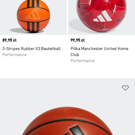
Price
89,95 zł
Price
99,95 zł
3-Stripes Rubber X3 Basketball
Piłka Manchester United Home
Performance
Club
Performance
Do