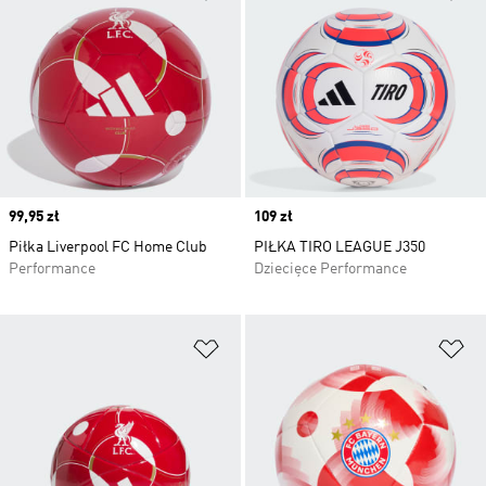
Price
99,95 zł
Price
109 zł
Piłka Liverpool FC Home Club
PIŁKA TIRO LEAGUE J350
Performance
Dziecięce Performance
Dodaj do listy życzeń
Do