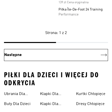
139 zł Cena oryginalna
Piłka Île-De-Foot 24 Training
Performance
Strona: 1 z 2
Następne
PIŁKI DLA DZIECI I WIĘCEJ DO
ODKRYCIA
Ubrania Dla
Klapki Dla
Kurtki Chłopięce
Niemowląt
Dziewcząt
Buty Dla Dzieci
Klapki Dla
Dresy Chłopięce
Chłopców