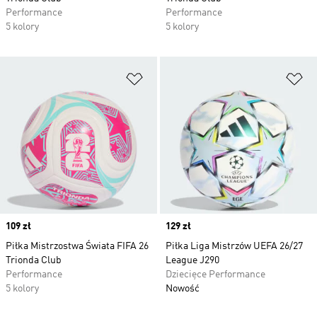
Performance
Performance
5 kolory
5 kolory
Dodaj do listy życzeń
Do
Price
109 zł
Price
129 zł
Piłka Mistrzostwa Świata FIFA 26
Piłka Liga Mistrzów UEFA 26/27
Trionda Club
League J290
Performance
Dziecięce Performance
5 kolory
Nowość