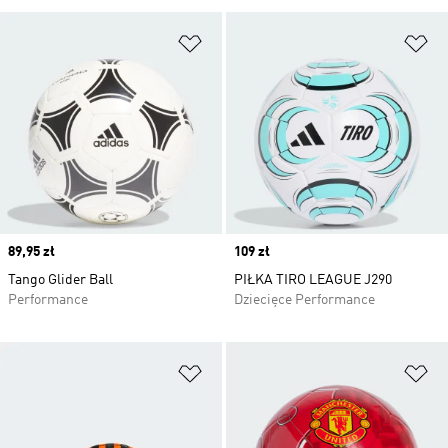
Dodaj do listy życzeń
Do
Price
89,95 zł
Price
109 zł
Tango Glider Ball
PIŁKA TIRO LEAGUE J290
Performance
Dziecięce Performance
Dodaj do listy życzeń
Do