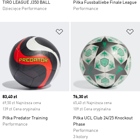
TIRO LEAGUE J350 BALL
Piłka Fussballiebe Finale League
Dziecięce Performance
Performance
Dodaj do listy życzeń
Do
Current price
83,40 zł
Current price
76,30 zł
69,50 zł Najniższa cena
65,40 zł Najniższa cena
139 zł Cena oryginalna
109 zł Cena oryginalna
Piłka Predator Training
Piłka UCL Club 24/25 Knockout
Performance
Phase
Performance
3 kolory