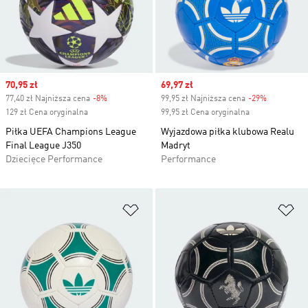
Sale price
70,95 zł
Sale price
69,97 zł
77,40 zł Najniższa cena
-8%
Discount
99,95 zł Najniższa cena
-29%
Discount
129 zł Cena oryginalna
99,95 zł Cena oryginalna
Piłka UEFA Champions League
Wyjazdowa piłka klubowa Realu
Final League J350
Madryt
Dziecięce Performance
Performance
Dodaj do listy życzeń
Do