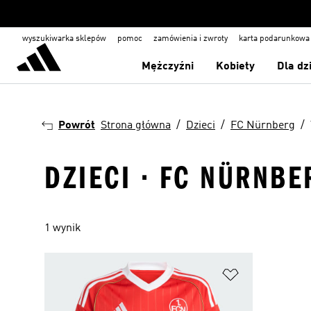
wyszukiwarka sklepów
pomoc
zamówienia i zwroty
karta podarunkowa
Mężczyźni
Kobiety
Dla dz
Powrót
Strona główna
Dzieci
FC Nürnberg
DZIECI · FC NÜRNBE
1 wynik
Dodaj do listy