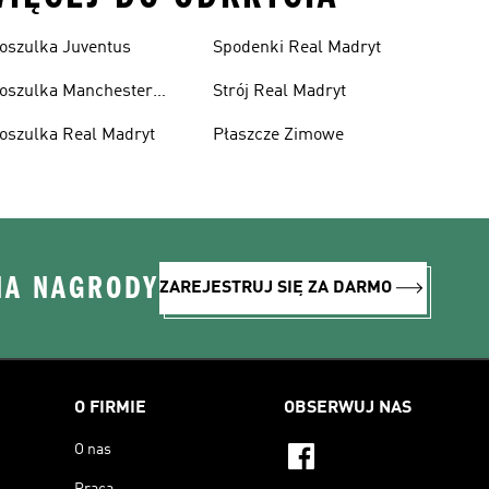
oszulka Juventus
Spodenki Real Madryt
oszulka Manchester
Strój Real Madryt
nited
oszulka Real Madryt
Płaszcze Zimowe
NA NAGRODY
ZAREJESTRUJ SIĘ ZA DARMO
O FIRMIE
OBSERWUJ NAS
O nas
Praca