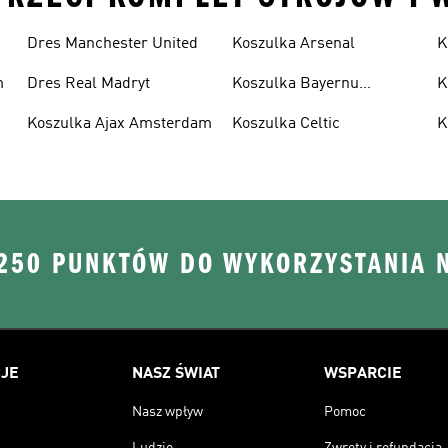
Dres Manchester United
Koszulka Arsenal
K
m
Dres Real Madryt
Koszulka Bayernu
K
Monachium
U
Koszulka Ajax Amsterdam
Koszulka Celtic
K
 250 PUNKTÓW DO WYKORZYSTANIA 
JE
NASZ ŚWIAT
WSPARCIE
Nasz wpływ
Pomoc
Ludzie
Zwroty i refundacja