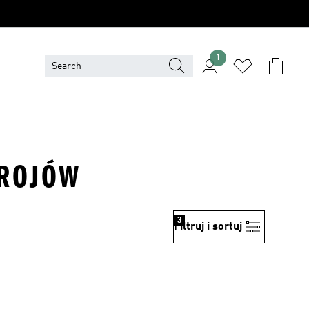
1
TROJÓW
3
Filtruj i sortuj