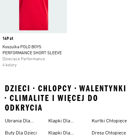
Price
149 zł
Koszulka POLO BOYS
PERFORMANCE SHORT SLEEVE
Dziecięce Performance
4 kolory
DZIECI • CHLOPCY • WALENTYNKI
• CLIMALITE I WIĘCEJ DO
ODKRYCIA
Ubrania Dla
Klapki Dla
Kurtki Chłopięce
Niemowląt
Dziewcząt
Buty Dla Dzieci
Klapki Dla
Dresy Chłopięce