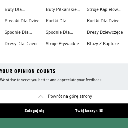
Chłopców
Buty Dla
Buty Piłkarskie
Stroje Kąpielowe
Niemowląt
Dla Dzieci
Dla Dziewcząt
Plecaki Dla Dzieci
Kurtki Dla
Kurtki Dla Dzieci
Dziewcząt
Spodnie Dla
Spodnie Dla
Dresy Dziewczęce
Chłopców
Dziewcząt
Dresy Dla Dzieci
Stroje Pływackie
Bluzy Z Kapturem
Dla Dzieci
Dla Dziewcząt
YOUR OPINION COUNTS
We strive to serve you better and appreciate your feedback
Powrót na górę strony
Zaloguj się
Twój koszyk (0)