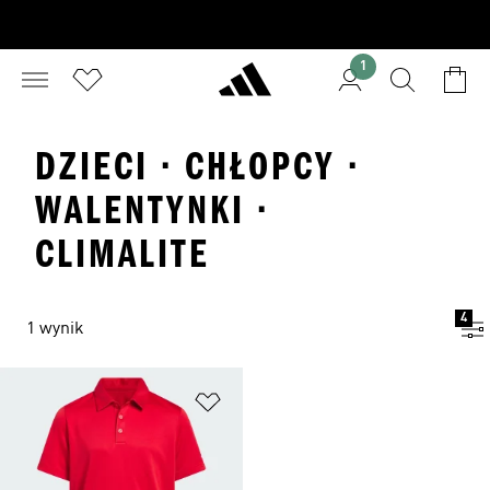
1
DZIECI · CHŁOPCY ·
WALENTYNKI ·
CLIMALITE
4
1 wynik
Dodaj do listy życzeń