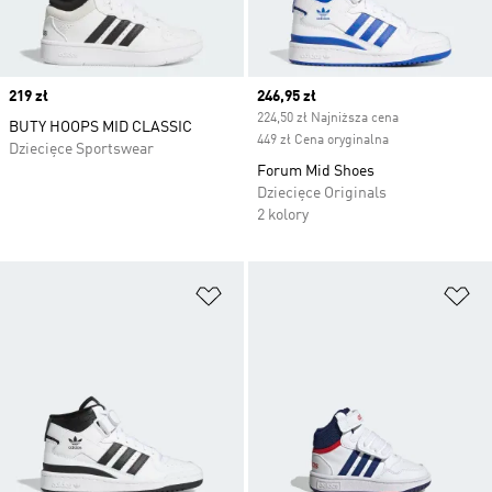
Price
219 zł
Current price
246,95 zł
224,50 zł Najniższa cena
BUTY HOOPS MID CLASSIC
449 zł Cena oryginalna
Dziecięce Sportswear
Forum Mid Shoes
Dziecięce Originals
2 kolory
Dodaj do listy życzeń
Do