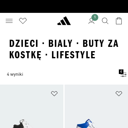
1
DZIECI · BIALY · BUTY ZA
KOSTKĘ · LIFESTYLE
4
4 wyniki
Dodaj do listy życzeń
Do