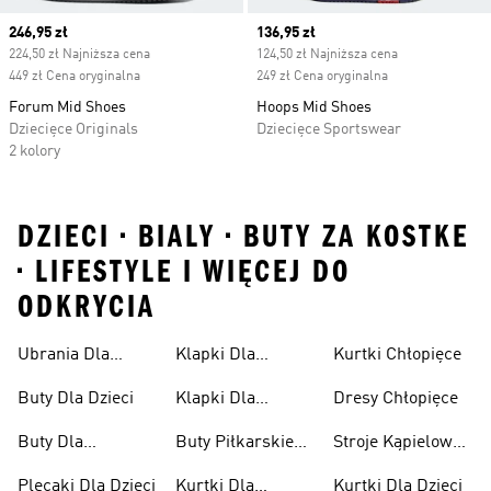
Current price
246,95 zł
Current price
136,95 zł
224,50 zł Najniższa cena
124,50 zł Najniższa cena
449 zł Cena oryginalna
249 zł Cena oryginalna
Forum Mid Shoes
Hoops Mid Shoes
Dziecięce Originals
Dziecięce Sportswear
2 kolory
DZIECI • BIALY • BUTY ZA KOSTKE
• LIFESTYLE I WIĘCEJ DO
ODKRYCIA
Ubrania Dla
Klapki Dla
Kurtki Chłopięce
Niemowląt
Dziewcząt
Buty Dla Dzieci
Klapki Dla
Dresy Chłopięce
Chłopców
Buty Dla
Buty Piłkarskie
Stroje Kąpielowe
Niemowląt
Dla Dzieci
Dla Dziewcząt
Plecaki Dla Dzieci
Kurtki Dla
Kurtki Dla Dzieci