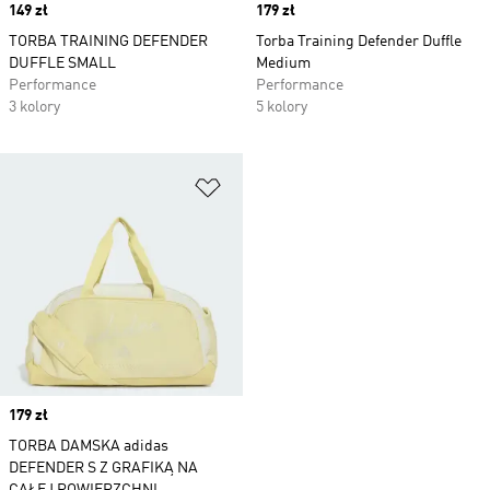
Price
149 zł
Price
179 zł
TORBA TRAINING DEFENDER
Torba Training Defender Duffle
DUFFLE SMALL
Medium
Performance
Performance
3 kolory
5 kolory
Dodaj do listy życzeń
Price
179 zł
TORBA DAMSKA adidas
DEFENDER S Z GRAFIKĄ NA