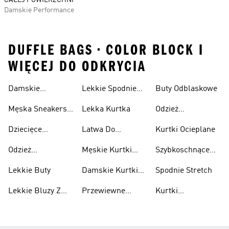
CAŁEJ POWIERZCHNI
Damskie Performance
DUFFLE BAGS • COLOR BLOCK I
WIĘCEJ DO ODKRYCIA
Damskie
Lekkie Spodnie
Buty Odblaskowe
Sneakersy
Sportowe
Męska Sneakersy
Lekka Kurtka
Odzież
Przewiewne
Przewiewne
Odblaskowa
Dziecięce
Latwa Do
Kurtki Ocieplane
Sneakersy
Spakowania
Odzież
Męskie Kurtki
Szybkoschnące
Przewiewne
Kurtki
Przeciwdeszczowa
Wodoodporne
Koszulki
Lekkie Buty
Damskie Kurtki
Spodnie Stretch
Wodoodporne
Lekkie Bluzy Z
Przewiewne
Kurtki
Kapturem
Skarpetki
Nieprzemakalny