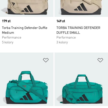
Price
179 zł
Price
149 zł
Torba Training Defender Duffle
TORBA TRAINING DEFENDER
Medium
DUFFLE SMALL
Performance
Performance
5 kolory
3 kolory
Dodaj do listy życzeń
Do