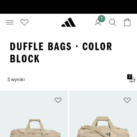
1
DUFFLE BAGS · COLOR
BLOCK
2
5 wyniki
Dodaj do listy życzeń
Do