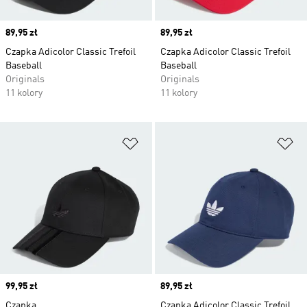
Price
89,95 zł
Price
89,95 zł
Czapka Adicolor Classic Trefoil
Czapka Adicolor Classic Trefoil
Baseball
Baseball
Originals
Originals
11 kolory
11 kolory
Dodaj do listy życzeń
Do
Price
99,95 zł
Price
89,95 zł
Czapka
Czapka Adicolor Classic Trefoil