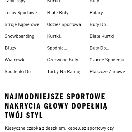
Tank Topy
Kurtki
Buty
Przeciwdeszczowe
Wspinaczkowe
Torby Sportowe
Białe Buty
Polary
Stroje Kąpielowe
Odzież Sportowa
Buty Do
Podnoszenia
Snowboarding
Kurtki
Białe Kurtki
Ciężarów
Narciarskie
Bluzy
Spodnie
Buty Do
Narciarskie
Koszykówki
Wiatrówki
Czerwone Buty
Czarne Spodenki
Spodenki Do
Torby Na Ramię
Płaszcze Zimowe
Kolan
NAJMODNIEJSZE SPORTOWE
NAKRYCIA GŁOWY DOPEŁNIĄ
TWÓJ STYL
Klasyczna czapka z daszkiem, kapelusz sportowy czy