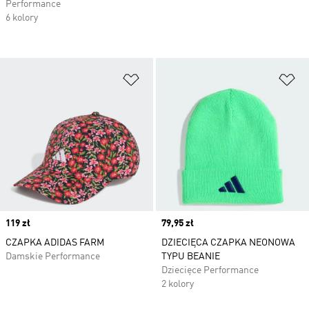
Performance
6 kolory
Dodaj do listy życzeń
Do
Price
119 zł
Price
79,95 zł
CZAPKA ADIDAS FARM
DZIECIĘCA CZAPKA NEONOWA
Damskie Performance
TYPU BEANIE
Dziecięce Performance
2 kolory