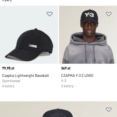
3 pary
Dodaj do listy życzeń
Do
Price
79,95 zł
Price
349 zł
Czapka Lightweight Baseball
CZAPKA Y-3 Z LOGO
Sportswear
Y-3
6 kolory
2 kolory
Do