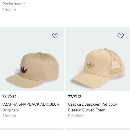
Performance
2 kolory
Dodaj do listy życzeń
Do
Price
99,95 zł
Price
99,95 zł
CZAPKA SNAPBACK ADICOLOR
Czapka z daszkiem Adicolor
Originals
Classic Curved Foam
2 kolory
Originals