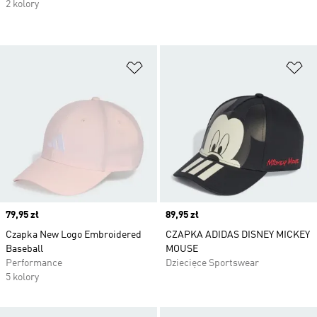
2 kolory
Dodaj do listy życzeń
Do
Price
79,95 zł
Price
89,95 zł
Czapka New Logo Embroidered
CZAPKA ADIDAS DISNEY MICKEY
Baseball
MOUSE
Performance
Dziecięce Sportswear
5 kolory