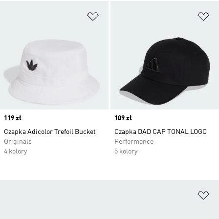
Dodaj do listy życzeń
Do
Price
119 zł
Price
109 zł
Czapka Adicolor Trefoil Bucket
Czapka DAD CAP TONAL LOGO
Originals
Performance
4 kolory
5 kolory
Do