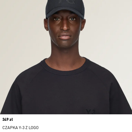
Price
349 zł
CZAPKA Y-3 Z LOGO