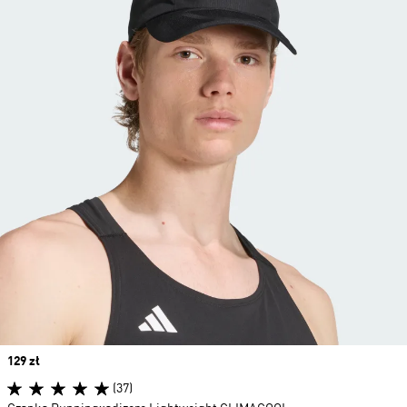
Price
129 zł
(37)