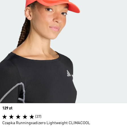
Price
129 zł
(37)
Czapka Runningxadizero Lightweight CLIMACOOL