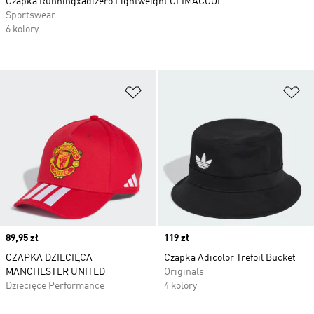
Czapka Runningxadizero Lightweight CLIMACOOL
Sportswear
6 kolory
Dodaj do listy życzeń
Do
Price
89,95 zł
Price
119 zł
CZAPKA DZIECIĘCA
Czapka Adicolor Trefoil Bucket
MANCHESTER UNITED
Originals
Dziecięce Performance
4 kolory