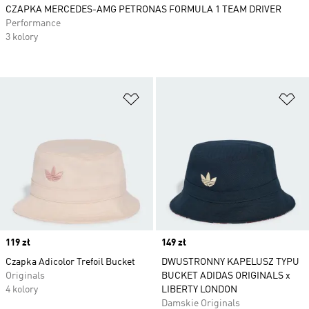
CZAPKA MERCEDES-AMG PETRONAS FORMULA 1 TEAM DRIVER
Performance
3 kolory
Dodaj do listy życzeń
Do
Price
119 zł
Price
149 zł
Czapka Adicolor Trefoil Bucket
DWUSTRONNY KAPELUSZ TYPU
Originals
BUCKET ADIDAS ORIGINALS x
4 kolory
LIBERTY LONDON
Damskie Originals