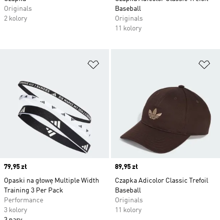
Originals
Baseball
2 kolory
Originals
11 kolory
Dodaj do listy życzeń
Do
Price
79,95 zł
Price
89,95 zł
Opaski na głowę Multiple Width
Czapka Adicolor Classic Trefoil
Training 3 Per Pack
Baseball
Performance
Originals
3 kolory
11 kolory