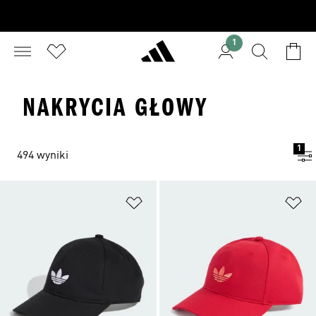
1
NAKRYCIA GŁOWY
1
494 wyniki
Dodaj do listy życzeń
Do