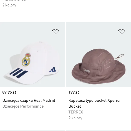
2 kolory
Dodaj do listy życzeń
Do
Price
89,95 zł
Price
199 zł
Dziecięca czapka Real Madrid
Kapelusz typu bucket Xperior
Dziecięce Performance
Bucket
TERREX
2 kolory