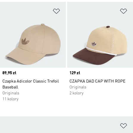
Dodaj do listy życzeń
Do
Price
89,95 zł
Price
129 zł
Czapka Adicolor Classic Trefoil
CZAPKA DAD CAP WITH ROPE
Baseball
Originals
Originals
2 kolory
11 kolory
Do