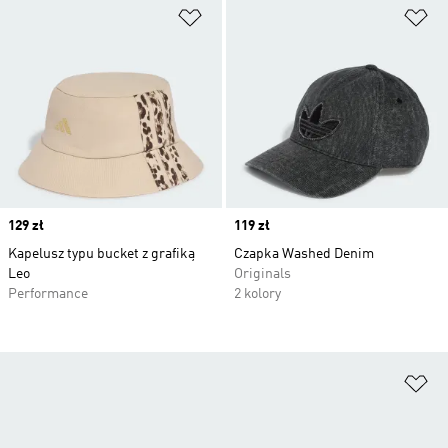
Dodaj do listy życzeń
Do
Price
129 zł
Price
119 zł
Kapelusz typu bucket z grafiką
Czapka Washed Denim
Leo
Originals
Performance
2 kolory
Do