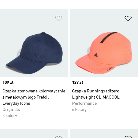
Dodaj do listy życzeń
Do
Price
109 zł
Price
129 zł
Czapka stonowana kolorystycznie
Czapka Runningxadizero
z metalowym logo Trefoil
Lightweight CLIMACOOL
Everyday Icons
Performance
Originals
6 kolory
3 kolory
Dodaj do listy życzeń
Do