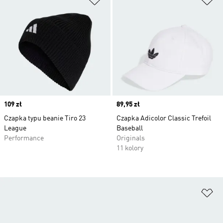
Price
109 zł
Price
89,95 zł
Czapka typu beanie Tiro 23
Czapka Adicolor Classic Trefoil
League
Baseball
Performance
Originals
11 kolory
Do