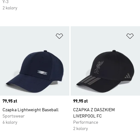
Y-3
2 kolory
Dodaj do listy życzeń
Do
Price
79,95 zł
Price
99,95 zł
Czapka Lightweight Baseball
CZAPKA Z DASZKIEM
Sportswear
LIVERPOOL FC
6 kolory
Performance
2 kolory