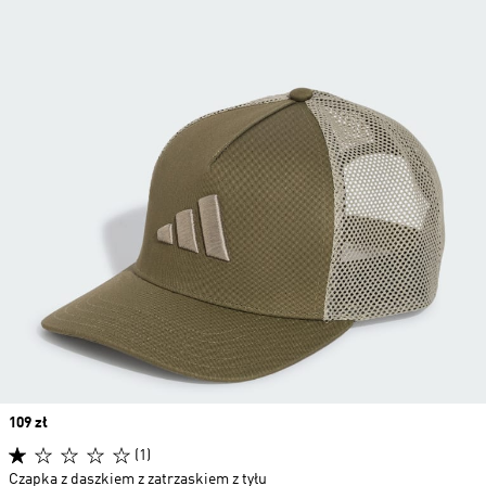
Price
109 zł
(1)
Czapka z daszkiem z zatrzaskiem z tyłu