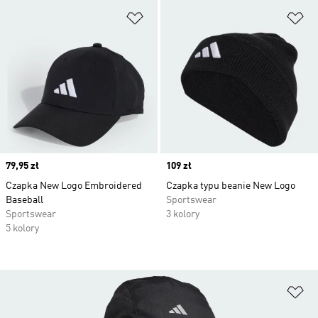
Dodaj do listy życzeń
Do
Price
79,95 zł
Price
109 zł
Czapka New Logo Embroidered
Czapka typu beanie New Logo
Baseball
Sportswear
Sportswear
3 kolory
5 kolory
Do