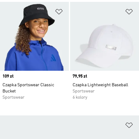
Dodaj do listy życzeń
Do
Price
109 zł
Price
79,95 zł
Czapka Sportswear Classic
Czapka Lightweight Baseball
Bucket
Sportswear
Sportswear
6 kolory
Do