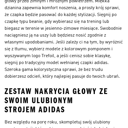
głowy przed zimnym i mroźnym powietrzem. Miękka
dzianina zapewnia komfort noszenia, a prosty krój sprawi,
że czapka będzie pasować do każdej stylizacji. Sięgnij po
czapkę typu beanie, gdy wybierasz się na trening lub
biegasz w terenie w jesienno-zimowe miesiące. Swobodnie
naciągniesz ją na uszy lub będziesz nosić zgodnie z
własnymi upodobaniami. Jeśli zależy ci na tym, by wyróżnić
się z tłumu, wybierz modele z kolorowym pomponem i
wyszywanym logo Trefoil, a jeśli cenisz sobie klasykę,
sięgnij po tradycyjny model wełnianej czapki adidas.
Szeroka gama kolorystyczna sprawi, że bez trudu
dobierzesz odcień, który najlepiej pasuje do twoich ubrań.
ZESTAW NAKRYCIA GŁOWY ZE
SWOIM ULUBIONYM
STROJEM ADIDAS
Bez względu na porę roku, skompletuj swój ulubiony