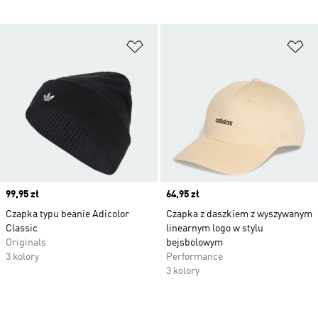
Dodaj do listy życzeń
Do
Price
99,95 zł
Price
64,95 zł
Czapka typu beanie Adicolor
Czapka z daszkiem z wyszywanym
Classic
linearnym logo w stylu
Originals
bejsbolowym
3 kolory
Performance
3 kolory