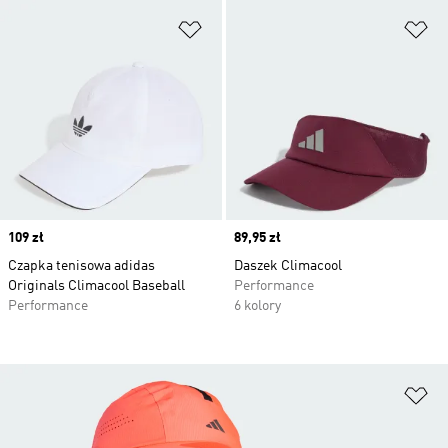
Dodaj do listy życzeń
Do
Price
109 zł
Price
89,95 zł
Czapka tenisowa adidas
Daszek Climacool
Originals Climacool Baseball
Performance
Performance
6 kolory
Do