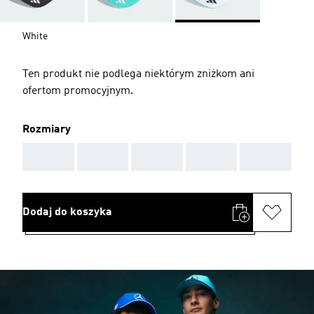
White
Ten produkt nie podlega niektórym zniżkom ani
ofertom promocyjnym.
Rozmiary
AAA
AAA
AAA
AAA
AAA
Dodaj do koszyka