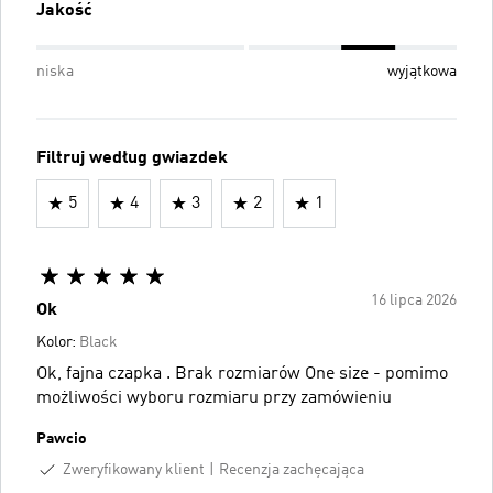
Jakość
niska
wyjątkowa
Filtruj według gwiazdek
5
4
3
2
1
16 lipca 2026
Ok
Kolor:
Black
Ok, fajna czapka . Brak rozmiarów One size - pomimo
możliwości wyboru rozmiaru przy zamówieniu
Pawcio
Zweryfikowany klient
Recenzja zachęcająca