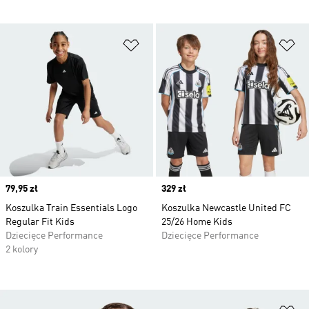
Dodaj do listy życzeń
Do
Price
79,95 zł
Price
329 zł
Koszulka Train Essentials Logo
Koszulka Newcastle United FC
Regular Fit Kids
25/26 Home Kids
Dziecięce Performance
Dziecięce Performance
2 kolory
Do