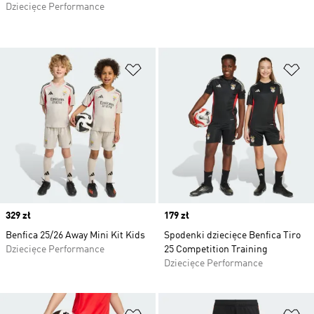
Dziecięce Performance
Dodaj do listy życzeń
Do
Price
329 zł
Price
179 zł
Benfica 25/26 Away Mini Kit Kids
Spodenki dziecięce Benfica Tiro
Dziecięce Performance
25 Competition Training
Dziecięce Performance
Dodaj do listy życzeń
Do