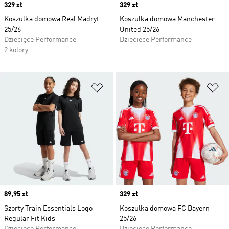
Price
329 zł
Price
329 zł
Koszulka domowa Real Madryt
Koszulka domowa Manchester
25/26
United 25/26
Dziecięce Performance
Dziecięce Performance
2 kolory
Dodaj do listy życzeń
Do
Price
89,95 zł
Price
329 zł
Szorty Train Essentials Logo
Koszulka domowa FC Bayern
Regular Fit Kids
25/26