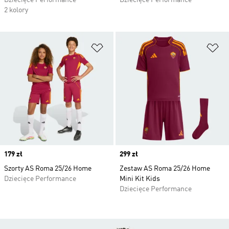
Dziecięce Performance
Dziecięce Performance
2 kolory
Dodaj do listy życzeń
Do
Price
179 zł
Price
299 zł
Szorty AS Roma 25/26 Home
Zestaw AS Roma 25/26 Home
Dziecięce Performance
Mini Kit Kids
Dziecięce Performance