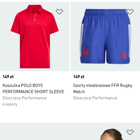
Dodaj do listy życzeń
Do
Price
149 zł
Price
149 zł
Koszulka POLO BOYS
Szorty młodzieżowe FFR Rugby
PERFORMANCE SHORT SLEEVE
Match
Dziecięce Performance
Dziecięce Performance
4 kolory
Do