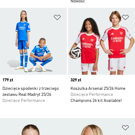
Nowość
Dodaj do listy życzeń
Do
Price
179 zł
Price
329 zł
Dziecięce spodenki z trzeciego
Koszulka Arsenal 25/26 Home
zestawu Real Madryt 25/26
Dziecięce Performance
Dziecięce Performance
Champions 26 kit Available!
Do