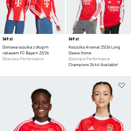
Price
369 zł
Price
369 zł
Domowa oszulka z długim
Koszulka Arsenal 25/26 Long
rękawem FC Bayern 25/26
Sleeve Home
Dziecięce Performance
Dziecięce Performance
Champions 26 kit Available!
Do