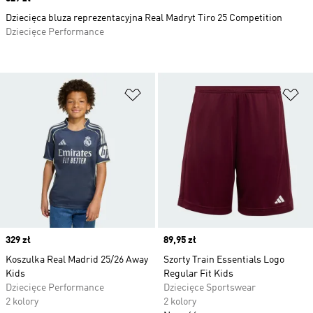
Dziecięca bluza reprezentacyjna Real Madryt Tiro 25 Competition
Dziecięce Performance
Dodaj do listy życzeń
Do
Price
329 zł
Price
89,95 zł
Koszulka Real Madrid 25/26 Away
Szorty Train Essentials Logo
Kids
Regular Fit Kids
Dziecięce Performance
Dziecięce Sportswear
2 kolory
2 kolory