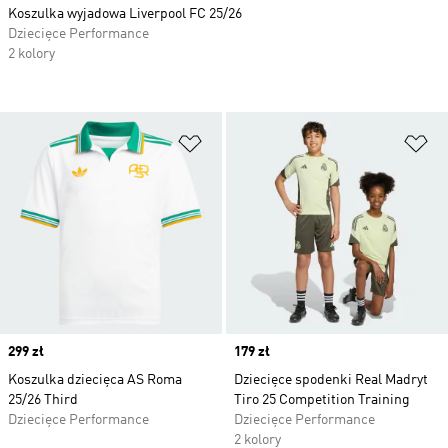
Koszulka wyjadowa Liverpool FC 25/26
Dziecięce Performance
2 kolory
Dodaj do listy życzeń
Do
Price
299 zł
Price
179 zł
Koszulka dziecięca AS Roma
Dziecięce spodenki Real Madryt
25/26 Third
Tiro 25 Competition Training
Dziecięce Performance
Dziecięce Performance
2 kolory