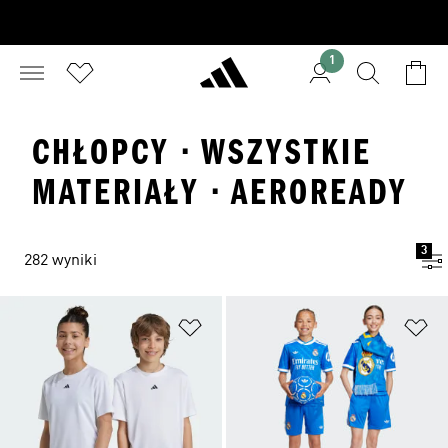
1
CHŁOPCY · WSZYSTKIE
MATERIAŁY · AEROREADY
3
282 wyniki
Dodaj do listy życzeń
Do