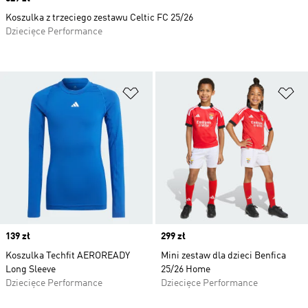
Koszulka z trzeciego zestawu Celtic FC 25/26
Dziecięce Performance
Dodaj do listy życzeń
Do
Price
139 zł
Price
299 zł
Koszulka Techfit AEROREADY
Mini zestaw dla dzieci Benfica
Long Sleeve
25/26 Home
Dziecięce Performance
Dziecięce Performance