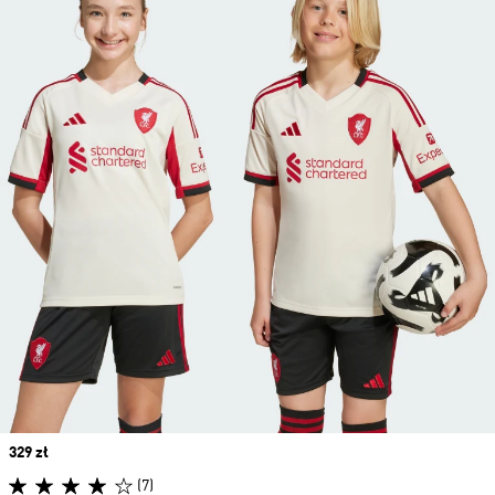
Price
329 zł
(7)