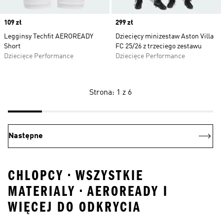
Price
109 zł
Price
299 zł
Legginsy Techfit AEROREADY
Dziecięcy minizestaw Aston Villa
Short
FC 25/26 z trzeciego zestawu
Dziecięce Performance
Dziecięce Performance
Strona: 1 z 6
Następne
CHLOPCY • WSZYSTKIE
MATERIALY • AEROREADY I
WIĘCEJ DO ODKRYCIA