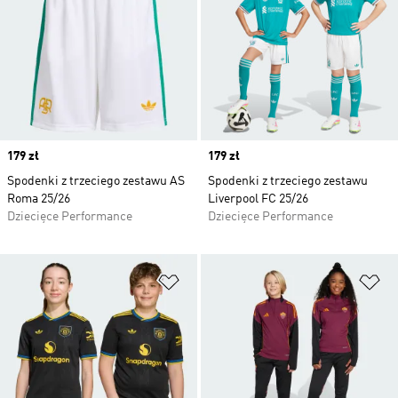
Price
179 zł
Price
179 zł
Spodenki z trzeciego zestawu AS
Spodenki z trzeciego zestawu
Roma 25/26
Liverpool FC 25/26
Dziecięce Performance
Dziecięce Performance
Dodaj do listy życzeń
Do