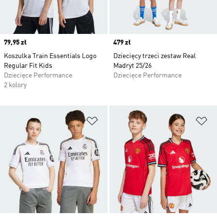
Price
79,95 zł
Price
479 zł
Koszulka Train Essentials Logo
Dziecięcy trzeci zestaw Real
Regular Fit Kids
Madryt 25/26
Dziecięce Performance
Dziecięce Performance
2 kolory
Dodaj do listy życzeń
Do