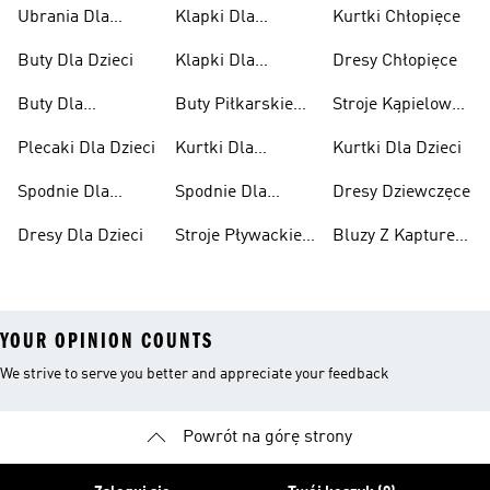
Ubrania Dla
Klapki Dla
Kurtki Chłopięce
Niemowląt
Dziewcząt
Buty Dla Dzieci
Klapki Dla
Dresy Chłopięce
Chłopców
Buty Dla
Buty Piłkarskie
Stroje Kąpielowe
Niemowląt
Dla Dzieci
Dla Dziewcząt
Plecaki Dla Dzieci
Kurtki Dla
Kurtki Dla Dzieci
Dziewcząt
Spodnie Dla
Spodnie Dla
Dresy Dziewczęce
Chłopców
Dziewcząt
Dresy Dla Dzieci
Stroje Pływackie
Bluzy Z Kapturem
Dla Dzieci
Dla Dziewcząt
YOUR OPINION COUNTS
We strive to serve you better and appreciate your feedback
Powrót na górę strony