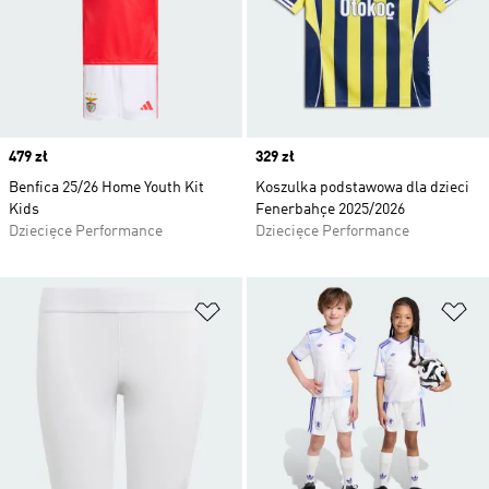
Price
479 zł
Price
329 zł
Benfica 25/26 Home Youth Kit
Koszulka podstawowa dla dzieci
Kids
Fenerbahçe 2025/2026
Dziecięce Performance
Dziecięce Performance
Dodaj do listy życzeń
Do