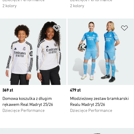
Dziecięce Performance
Dziecięce Performance
2 kolory
2 kolory
Dodaj do listy życzeń
Do
Price
369 zł
Price
479 zł
Domowa koszulka z długim
Młodzieżowy zestaw bramkarski
rękawem Real Madryt 25/26
Realu Madryt 25/26
Dziecięce Performance
Dziecięce Performance