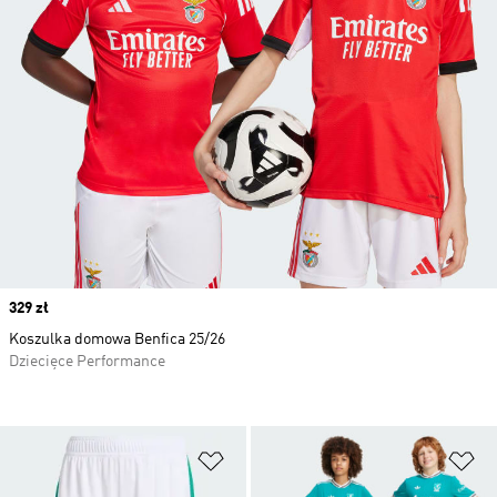
Price
329 zł
Koszulka domowa Benfica 25/26
Dziecięce Performance
Dodaj do listy życzeń
Do