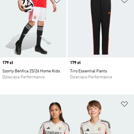
Price
179 zł
Price
179 zł
Szorty Benfica 25/26 Home Kids
Tiro Essential Pants
Dziecięce Performance
Dziecięce Performance
Do