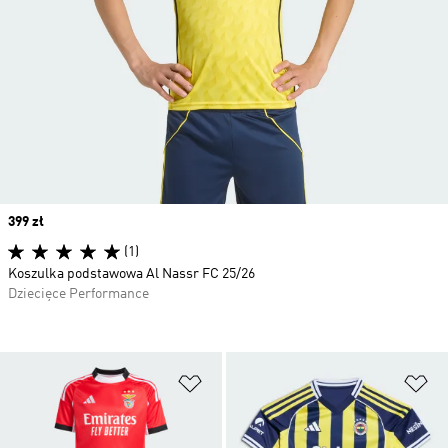
Price
399 zł
(1)
Koszulka podstawowa Al Nassr FC 25/26
Dziecięce Performance
Dodaj do listy życzeń
Do