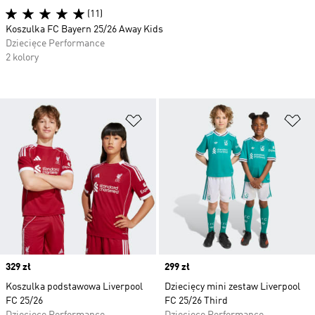
(11)
Koszulka FC Bayern 25/26 Away Kids
Dziecięce Performance
2 kolory
Dodaj do listy życzeń
Do
Price
329 zł
Price
299 zł
Koszulka podstawowa Liverpool
Dziecięcy mini zestaw Liverpool
FC 25/26
FC 25/26 Third