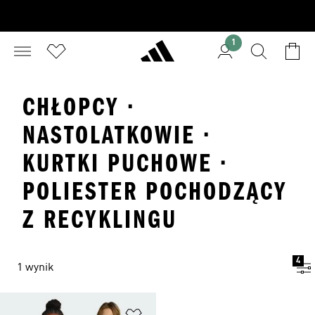
1
CHŁOPCY ·
NASTOLATKOWIE ·
KURTKI PUCHOWE ·
POLIESTER POCHODZĄCY
Z RECYKLINGU
4
1 wynik
Dodaj do listy życzeń