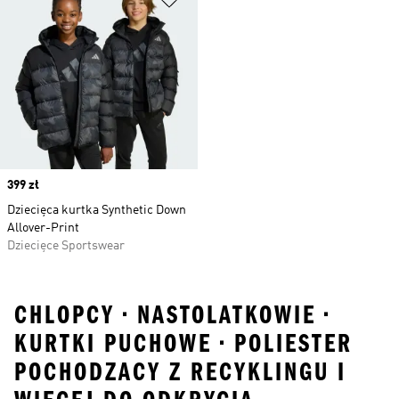
Price
399 zł
Dziecięca kurtka Synthetic Down
Allover-Print
Dziecięce Sportswear
CHLOPCY • NASTOLATKOWIE •
KURTKI PUCHOWE • POLIESTER
POCHODZACY Z RECYKLINGU I