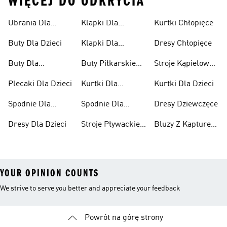
WIĘCEJ DO ODKRYCIA
Ubrania Dla
Klapki Dla
Kurtki Chłopięce
Niemowląt
Dziewcząt
Buty Dla Dzieci
Klapki Dla
Dresy Chłopięce
Chłopców
Buty Dla
Buty Piłkarskie
Stroje Kąpielowe
Niemowląt
Dla Dzieci
Dla Dziewcząt
Plecaki Dla Dzieci
Kurtki Dla
Kurtki Dla Dzieci
Dziewcząt
Spodnie Dla
Spodnie Dla
Dresy Dziewczęce
Chłopców
Dziewcząt
Dresy Dla Dzieci
Stroje Pływackie
Bluzy Z Kapturem
Dla Dzieci
Dla Dziewcząt
YOUR OPINION COUNTS
We strive to serve you better and appreciate your feedback
Powrót na górę strony