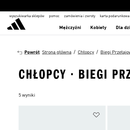
wyszukiwarka sklepów
pomoc
zamówienia i zwroty
karta podarunkowa
Mężczyźni
Kobiety
Dla dz
Powrót
Strona główna
Chłopcy
Biegi Przełaj
CHŁOPCY · BIEGI PR
5 wyniki
Dodaj do listy