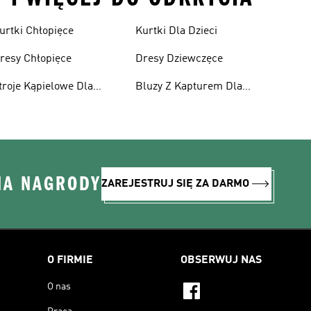
urtki Chłopięce
Kurtki Dla Dzieci
resy Chłopięce
Dresy Dziewczęce
troje Kąpielowe Dla
Bluzy Z Kapturem Dla
ziewcząt
Dziewcząt
NA NAGRODY
ZAREJESTRUJ SIĘ ZA DARMO
O FIRMIE
OBSERWUJ NAS
O nas