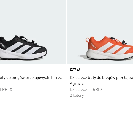
Price
279 zł
uty do biegów przełajowych Terrex
Dziecięce buty do biegów przełajo
Agravic
TERREX
Dziecięce TERREX
2 kolory
 życzeń