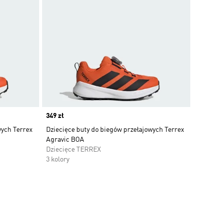
Price
349 zł
wych Terrex
Dziecięce buty do biegów przełajowych Terrex
Agravic BOA
Dziecięce TERREX
3 kolory