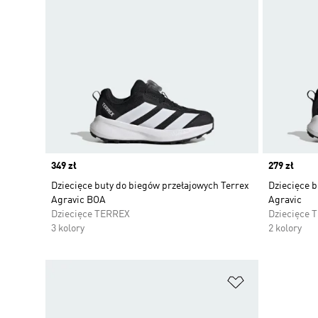
Price
349 zł
Price
279 zł
Dziecięce buty do biegów przełajowych Terrex
Dziecięce b
Agravic BOA
Agravic
Dziecięce TERREX
Dziecięce 
3 kolory
2 kolory
Dodaj do listy