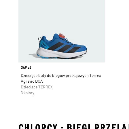
Price
349 zł
Dziecięce buty do biegów przełajowych Terrex
Agravic BOA
Dziecięce TERREX
3 kolory
CHLOPCY • BIEGI PRZELA