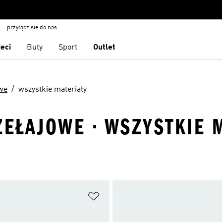
przyłącz się do nas
ieci
Buty
Sport
Outlet
owe
wszystkie materiały
ZEŁAJOWE · WSZYSTKIE 
 życzeń
Dodaj do listy życzeń