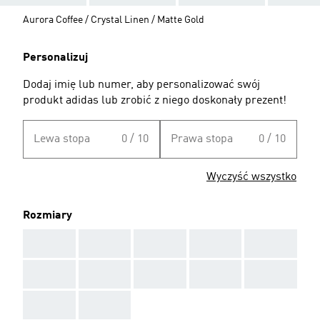
Aurora Coffee / Crystal Linen / Matte Gold
Personalizuj
Dodaj imię lub numer, aby personalizować swój
produkt adidas lub zrobić z niego doskonały prezent!
Lewa stopa
0 / 10
Prawa stopa
0 / 10
Wyczyść wszystko
Rozmiary
AAA
AAA
AAA
AAA
AAA
AAA
AAA
AAA
AAA
AAA
AAA
AAA