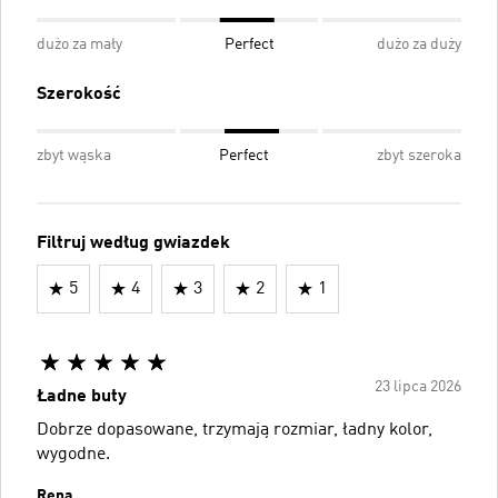
dużo za mały
Perfect
dużo za duży
Szerokość
zbyt wąska
Perfect
zbyt szeroka
Filtruj według gwiazdek
5
4
3
2
1
23 lipca 2026
Ładne buty
Dobrze dopasowane, trzymają rozmiar, ładny kolor,
wygodne.
Rena