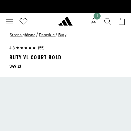
1
/
/
Strona główna
Damskie
Buty
4.8
(55)
BUTY VL COURT BOLD
Cena
349 zł