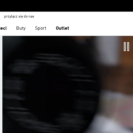
przyłącz się do nas
ieci
Buty
Sport
Outlet