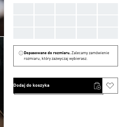
AAA
AAA
AAA
AAA
AAA
AAA
AAA
AAA
AAA
AAA
AAA
AAA
AAA
AAA
AAA
Dopasowane do rozmiaru.
Zalecamy zamówienie
rozmiaru, który zazwyczaj wybierasz.
Dodaj do koszyka