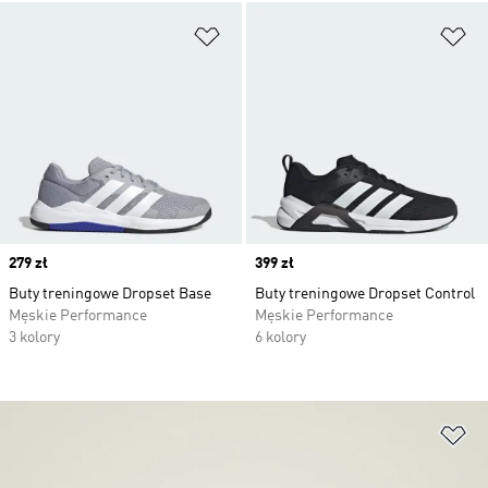
Dodaj do listy życzeń
Do
Price
279 zł
Price
399 zł
Buty treningowe Dropset Base
Buty treningowe Dropset Control
Męskie Performance
Męskie Performance
3 kolory
6 kolory
Do