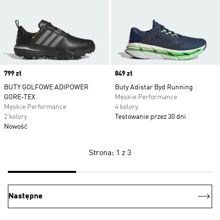
Price
799 zł
Price
849 zł
BUTY GOLFOWE ADIPOWER
Buty Adistar Byd Running
GORE-TEX
Męskie Performance
Męskie Performance
4 kolory
2 kolory
Testowanie przez 30 dni
Nowość
Strona: 1 z 3
Następne