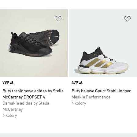
Dodaj do listy życzeń
Do
Price
799 zł
Price
479 zł
Buty treningowe adidas by Stella
Buty halowe Court Stabil Indoor
McCartney DROPSET 4
Męskie Performance
Damskie adidas by Stella
4 kolory
McCartney
6 kolory