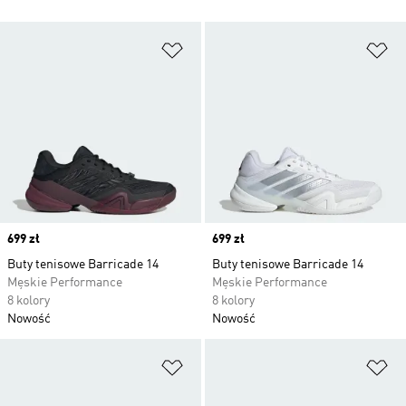
Dodaj do listy życzeń
Do
Price
699 zł
Price
699 zł
Buty tenisowe Barricade 14
Buty tenisowe Barricade 14
Męskie Performance
Męskie Performance
8 kolory
8 kolory
Nowość
Nowość
Dodaj do listy życzeń
Do