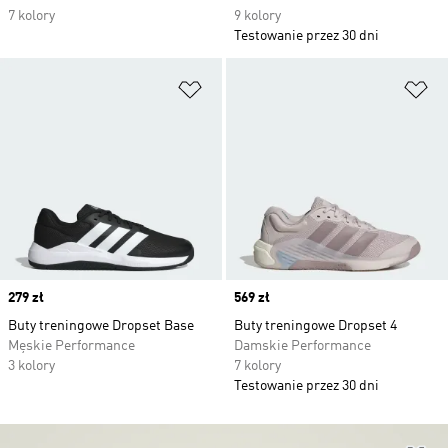
7 kolory
9 kolory
Testowanie przez 30 dni
Dodaj do listy życzeń
Do
Price
279 zł
Price
569 zł
Buty treningowe Dropset Base
Buty treningowe Dropset 4
Męskie Performance
Damskie Performance
3 kolory
7 kolory
Testowanie przez 30 dni