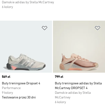
Damskie adidas by Stella McCartney
6 kolory
Dodaj do listy życzeń
Do
Price
569 zł
Price
799 zł
Buty treningowe Dropset 4
Buty treningowe adidas by Stella
Performance
McCartney DROPSET 4
9 kolory
Damskie adidas by Stella
Testowanie przez 30 dni
McCartney
6 kolory