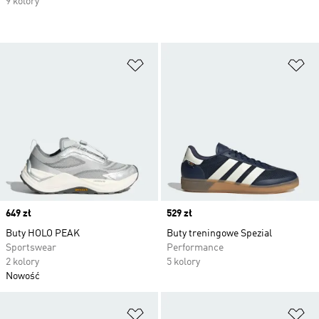
9 kolory
Dodaj do listy życzeń
Do
Price
649 zł
Price
529 zł
Buty HOLO PEAK
Buty treningowe Spezial
Sportswear
Performance
2 kolory
5 kolory
Nowość
Dodaj do listy życzeń
Do