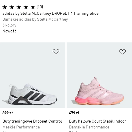
(10)
adidas by Stella McCartney DROPSET 4 Training Shoe
Damskie adidas by Stella McCartney
6 kolory
Nowość
Dodaj do listy życzeń
Do
Price
399 zł
Price
479 zł
Buty treningowe Dropset Control
Buty halowe Court Stabil Indoor
Męskie Performance
Damskie Performance