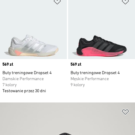
Dodaj do listy życzeń
Do
Price
569 zł
Price
569 zł
Buty treningowe Dropset 4
Buty treningowe Dropset 4
Damskie Performance
Męskie Performance
7 kolory
9 kolory
Testowanie przez 30 dni
Do