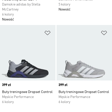
Damskie adidas by Stella
5 kolory
McCartney
Nowość
6 kolory
Nowość
Dodaj do listy życzeń
Do
Price
399 zł
Price
399 zł
Buty treningowe Dropset Control
Buty treningowe Dropset Control
Męskie Performance
Męskie Performance
6 kolory
6 kolory