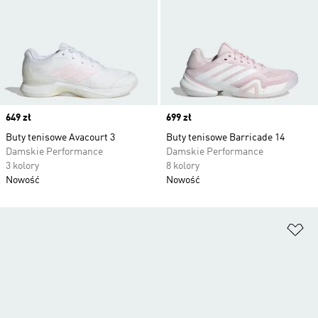
Price
649 zł
Price
699 zł
Buty tenisowe Avacourt 3
Buty tenisowe Barricade 14
Damskie Performance
Damskie Performance
3 kolory
8 kolory
Nowość
Nowość
Do