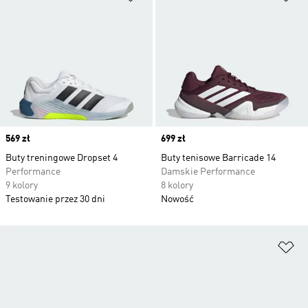
Price
569 zł
Price
699 zł
Buty treningowe Dropset 4
Buty tenisowe Barricade 14
Performance
Damskie Performance
9 kolory
8 kolory
Testowanie przez 30 dni
Nowość
Do