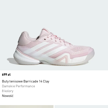
Price
699 zł
Buty tenisowe Barricade 14 Clay
Damskie Performance
8 kolory
Nowość