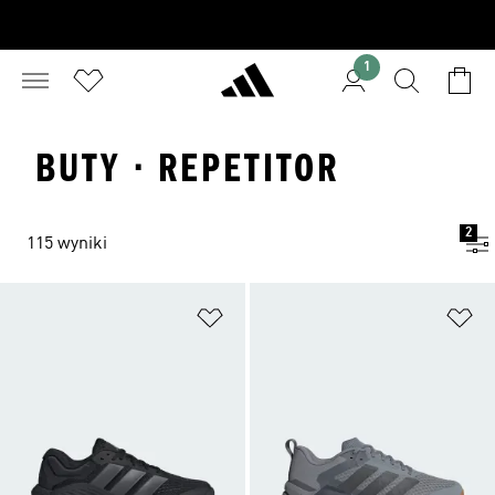
1
BUTY · REPETITOR
2
115 wyniki
Dodaj do listy życzeń
Do