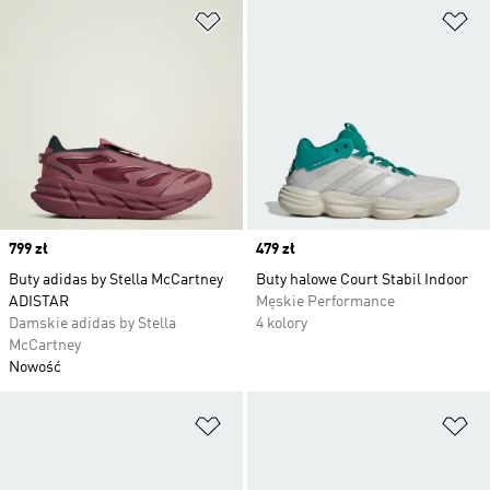
Dodaj do listy życzeń
Do
Price
799 zł
Price
479 zł
Buty adidas by Stella McCartney
Buty halowe Court Stabil Indoor
ADISTAR
Męskie Performance
Damskie adidas by Stella
4 kolory
McCartney
Nowość
Dodaj do listy życzeń
Do