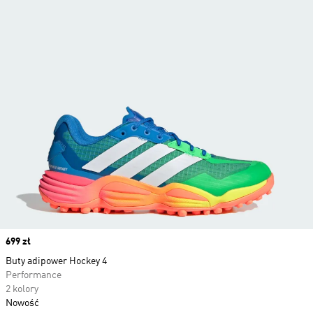
Price
699 zł
Buty adipower Hockey 4
Performance
2 kolory
Nowość