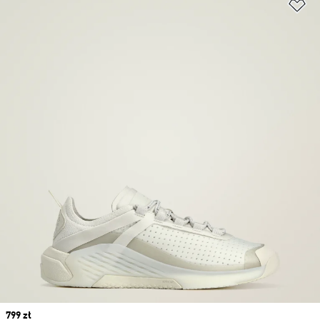
Do
Price
799 zł