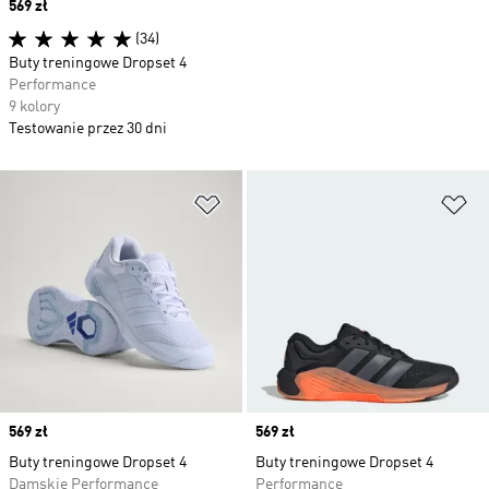
Price
569 zł
(34)
Buty treningowe Dropset 4
Performance
9 kolory
Testowanie przez 30 dni
Dodaj do listy życzeń
Do
Price
569 zł
Price
569 zł
Buty treningowe Dropset 4
Buty treningowe Dropset 4
Damskie Performance
Performance