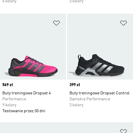
6 kolory
5 kolory
Dodaj do listy życzeń
Do
Price
569 zł
Price
399 zł
Buty treningowe Dropset 4
Buty treningowe Dropset Control
Performance
Damskie Performance
9 kolory
5 kolory
Testowanie przez 30 dni
Do