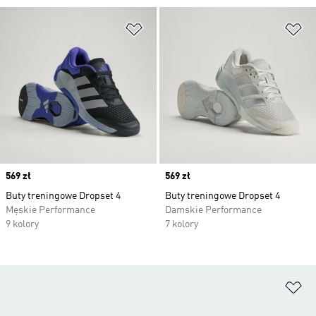
Dodaj do listy życzeń
Do
Price
569 zł
Price
569 zł
Buty treningowe Dropset 4
Buty treningowe Dropset 4
Męskie Performance
Damskie Performance
9 kolory
7 kolory
Do