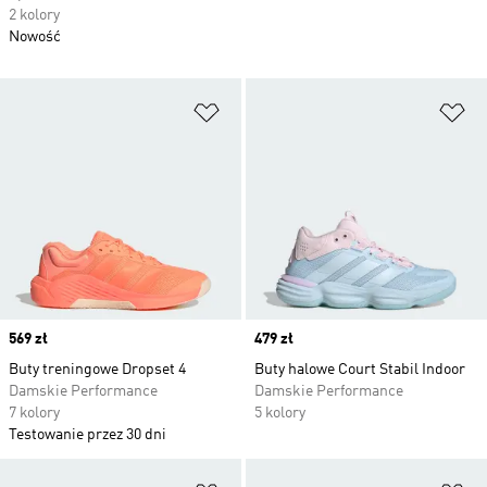
2 kolory
Nowość
Dodaj do listy życzeń
Do
Price
569 zł
Price
479 zł
Buty treningowe Dropset 4
Buty halowe Court Stabil Indoor
Damskie Performance
Damskie Performance
7 kolory
5 kolory
Testowanie przez 30 dni