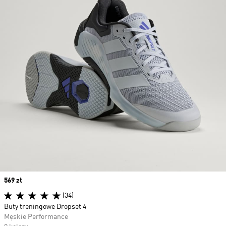
Price
569 zł
(34)
Buty treningowe Dropset 4
Męskie Performance