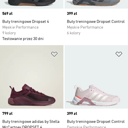
Price
569 zł
Price
399 zł
Buty treningowe Dropset 4
Buty treningowe Dropset Control
Męskie Performance
Męskie Performance
9 kolory
6 kolory
Testowanie przez 30 dni
Dodaj do listy życzeń
Do
Price
799 zł
Price
399 zł
Buty treningowe adidas by Stella
Buty treningowe Dropset Control
McCartney DROPSET 4
Damskie Performance