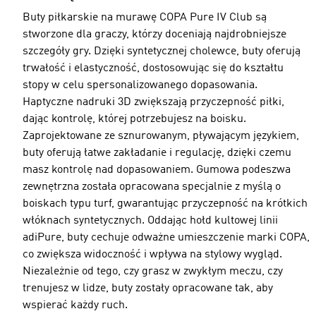
Buty piłkarskie na murawę COPA Pure IV Club są
stworzone dla graczy, którzy doceniają najdrobniejsze
szczegóły gry. Dzięki syntetycznej cholewce, buty oferują
trwałość i elastyczność, dostosowując się do kształtu
stopy w celu spersonalizowanego dopasowania.
Haptyczne nadruki 3D zwiększają przyczepność piłki,
dając kontrolę, której potrzebujesz na boisku.
Zaprojektowane ze sznurowanym, pływającym językiem,
buty oferują łatwe zakładanie i regulację, dzięki czemu
masz kontrolę nad dopasowaniem. Gumowa podeszwa
zewnętrzna została opracowana specjalnie z myślą o
boiskach typu turf, gwarantując przyczepność na krótkich
włóknach syntetycznych. Oddając hołd kultowej linii
adiPure, buty cechuje odważne umieszczenie marki COPA,
co zwiększa widoczność i wpływa na stylowy wygląd.
Niezależnie od tego, czy grasz w zwykłym meczu, czy
trenujesz w lidze, buty zostały opracowane tak, aby
wspierać każdy ruch.