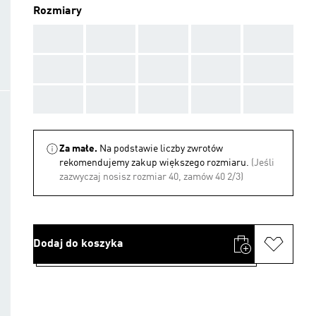
Rozmiary
AAA
AAA
AAA
AAA
AAA
AAA
AAA
AAA
AAA
AAA
AAA
AAA
AAA
AAA
AAA
Za małe.
Na podstawie liczby zwrotów
rekomendujemy zakup większego rozmiaru.
(Jeśli
zazwyczaj nosisz rozmiar 40, zamów 40 2/3)
Dodaj do koszyka