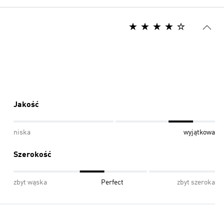
Jakość
niska
wyjątkowa
Szerokość
zbyt wąska
Perfect
zbyt szeroka