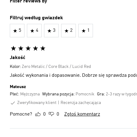
Filter reviews by
Filtruj według gwiazdek
5
4
3
2
1
Jakość
Kolor:
Zero Metalic / Core Black / Lucid Red
Jakość wykonania i dopasowanie. Dobrze się sprawdza pod
Mateusz
Płeć:
Mężczyzna
Wybrana pozycja:
Pomocnik
Gra:
2-3 razy w tygod
Zweryfikowany klient
Recenzja zachęcająca
Pomocne?
0
0
Zgłoś komentarz