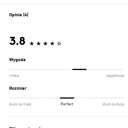
Opinie (4)
3.8
Wygoda
niska
wyjątkowa
Rozmiar
dużo za mały
Perfect
dużo za duży