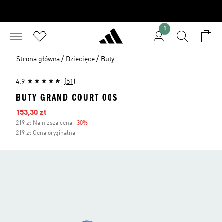
1
/
/
Strona główna
Dziecięce
Buty
4.9
(51)
BUTY GRAND COURT 00S
Ceny na wyprzedaży
153,30 zł
219 zł Najniższa cena
-30%
Zniżka
219 zł Cena oryginalna