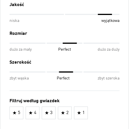
Jakość
niska
wyjątkowa
Rozmiar
dużo za mały
Perfect
dużo za duży
Szerokość
zbyt wąska
Perfect
zbyt szeroka
Filtruj według gwiazdek
5
4
3
2
1