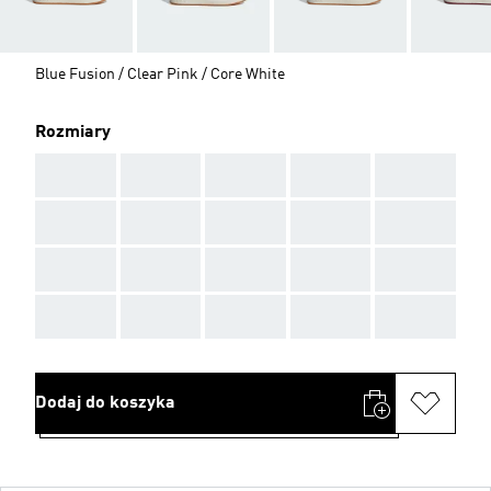
Blue Fusion / Clear Pink / Core White
Rozmiary
AAA
AAA
AAA
AAA
AAA
AAA
AAA
AAA
AAA
AAA
AAA
AAA
AAA
AAA
AAA
AAA
AAA
AAA
AAA
AAA
Dodaj do koszyka