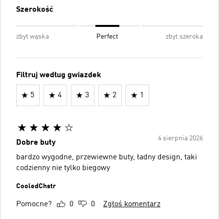
Szerokość
zbyt wąska
Perfect
zbyt szeroka
Filtruj według gwiazdek
5
4
3
2
1
4 sierpnia 2026
Dobre buty
bardzo wygodne, przewiewne buty, ładny design, taki
codzienny nie tylko biegowy
CooledChstr
Pomocne?
0
0
Zgłoś komentarz