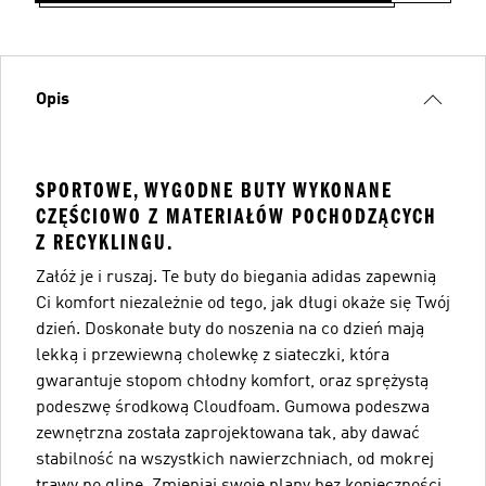
Opis
SPORTOWE, WYGODNE BUTY WYKONANE
CZĘŚCIOWO Z MATERIAŁÓW POCHODZĄCYCH
Z RECYKLINGU.
Załóż je i ruszaj. Te buty do biegania adidas zapewnią
Ci komfort niezależnie od tego, jak długi okaże się Twój
dzień. Doskonałe buty do noszenia na co dzień mają
lekką i przewiewną cholewkę z siateczki, która
gwarantuje stopom chłodny komfort, oraz sprężystą
podeszwę środkową Cloudfoam. Gumowa podeszwa
zewnętrzna została zaprojektowana tak, aby dawać
stabilność na wszystkich nawierzchniach, od mokrej
trawy po glinę. Zmieniaj swoje plany bez konieczności