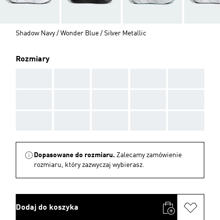
Shadow Navy / Wonder Blue / Silver Metallic
Rozmiary
AAA
AAA
AAA
AAA
AAA
AAA
AAA
AAA
AAA
AAA
AAA
AAA
AAA
AAA
AAA
Dopasowane do rozmiaru.
Zalecamy zamówienie
rozmiaru, który zazwyczaj wybierasz.
Dodaj do koszyka