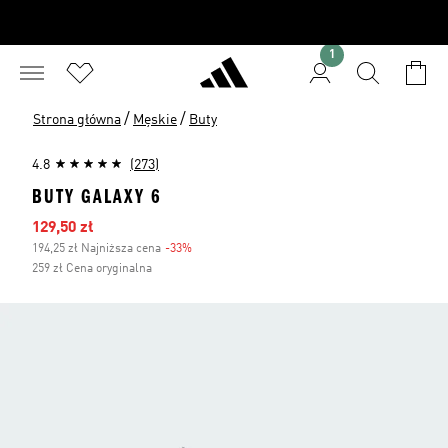
1
/
/
Strona główna
Męskie
Buty
4.8
(273)
BUTY GALAXY 6
Ceny na wyprzedaży
129,50 zł
194,25 zł Najniższa cena
-33%
Zniżka
259 zł Cena oryginalna