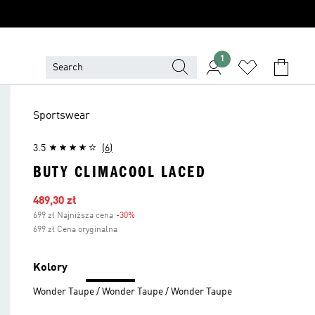
1
Sportswear
3.5
(6)
BUTY CLIMACOOL LACED
Ceny na wyprzedaży
489,30 zł
699 zł Najniższa cena
-30%
Zniżka
699 zł Cena oryginalna
Kolory
Wonder Taupe / Wonder Taupe / Wonder Taupe