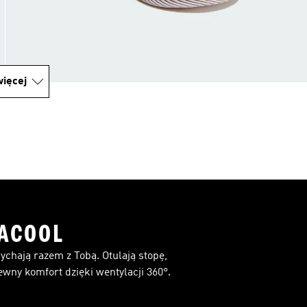
ięcej
ACOOL
dychają razem z Tobą. Otulają stopę,
wny komfort dzięki wentylacji 360°.