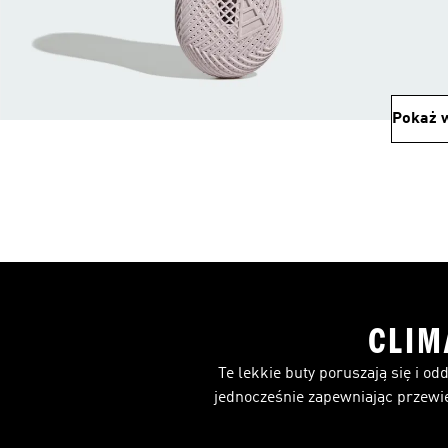
Pokaż w
CLIM
Te lekkie buty poruszają się i od
jednocześnie zapewniając przewie