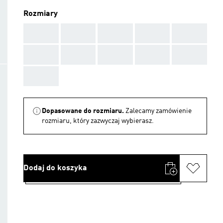
Rozmiary
AAA
AAA
AAA
AAA
AAA
AAA
AAA
AAA
AAA
AAA
AAA
Dopasowane do rozmiaru.
Zalecamy zamówienie
rozmiaru, który zazwyczaj wybierasz.
Dodaj do koszyka