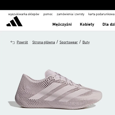
wyszukiwarka sklepów
pomoc
zamówienia i zwroty
karta podarunkowa
Mężczyźni
Kobiety
Dla dz
/
/
Powrót
Strona główna
Sportswear
Buty