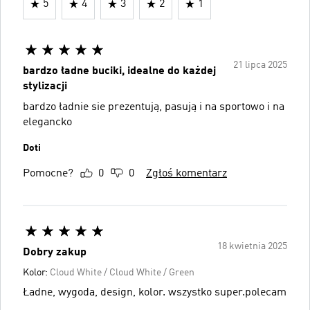
5
4
3
2
1
21 lipca 2025
bardzo ładne buciki, idealne do każdej
stylizacji
bardzo ładnie sie prezentują, pasują i na sportowo i na
elegancko
Doti
Pomocne?
0
0
Zgłoś komentarz
18 kwietnia 2025
Dobry zakup
Kolor:
Cloud White / Cloud White / Green
Ładne, wygoda, design, kolor. wszystko super.polecam