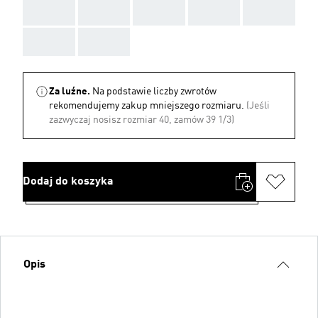
AAA
AAA
AAA
AAA
AAA
AAA
AAA
Za luźne.
Na podstawie liczby zwrotów
rekomendujemy zakup mniejszego rozmiaru.
(Jeśli
zazwyczaj nosisz rozmiar 40, zamów 39 1/3)
Dodaj do koszyka
Opis