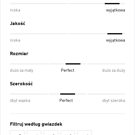
niska
wyjątkowa
Jakość
niska
wyjątkowa
Rozmiar
dużo za mały
Perfect
dużo za duży
Szerokość
zbyt wąska
Perfect
zbyt szeroka
Filtruj według gwiazdek